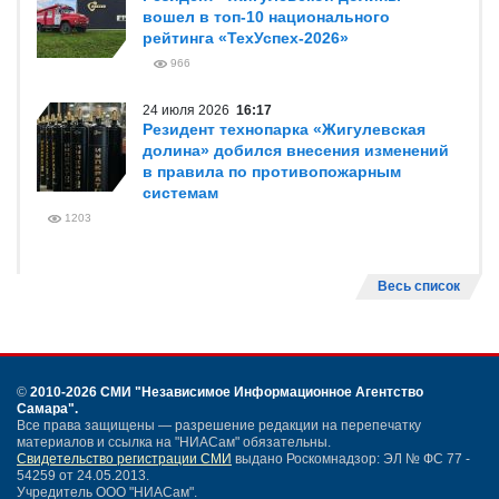
вошел в топ-10 национального
рейтинга «ТехУспех-2026»
966
24 июля 2026
16:17
Резидент технопарка «Жигулевская
долина» добился внесения изменений
в правила по противопожарным
системам
1203
Весь список
©
2010-2026 СМИ
"Независимое Информационное Агентство
Самара"
.
Все права защищены — разрешение редакции на перепечатку
материалов и ссылка на "НИАСам" обязательны.
Свидетельство регистрации СМИ
выдано Роскомнадзор: ЭЛ № ФС 77 -
54259 от 24.05.2013.
Учредитель ООО "НИАСам".