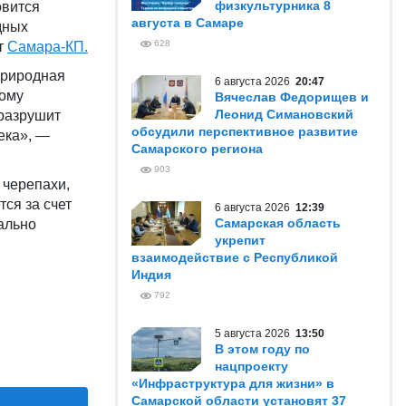
физкультурника 8
овится
августа в Самаре
дных
628
т
Самара-КП.
природная
6 августа 2026
20:47
тому
Вячеслав Федорищев и
Леонид Симановский
 разрушит
обсудили перспективное развитие
ека», —
Самарского региона
903
 черепахи,
ся за счет
6 августа 2026
12:39
Самарская область
ально
укрепит
взаимодействие с Республикой
Индия
792
5 августа 2026
13:50
В этом году по
нацпроекту
«Инфраструктура для жизни» в
Самарской области установят 37