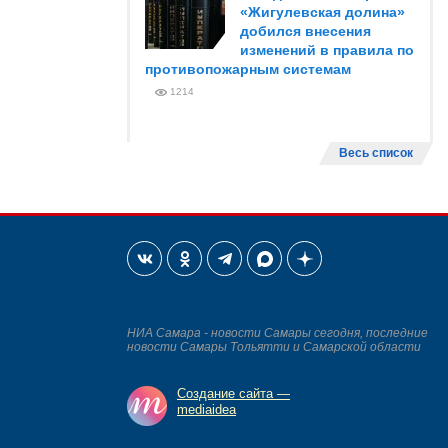
«Жигулевская долина»
добился внесения
изменений в правила по
противопожарным системам
1214
Весь список
НИА Самара - новости Самары сегодня, последние
новости Самары Тольятти и Самарской области
Создание сайта —
mediaidea