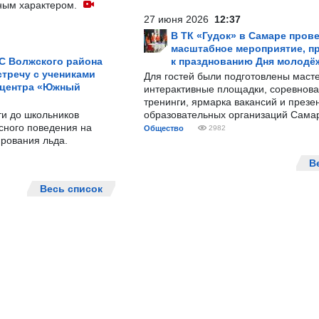
ным характером.
27 июня 2026
12:37
В ТК «Гудок» в Самаре пров
масштабное мероприятие, п
С Волжского района
к празднованию Дня молодё
тречу с учениками
Для гостей были подготовлены масте
 центра «Южный
интерактивные площадки, соревнова
тренинги, ярмарка вакансий и презе
ти до школьников
образовательных организаций Сама
сного поведения на
Общество
2982
рования льда.
В
Весь список