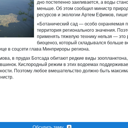
дно постепенно заиливается, а воды стан
меньше. Об этом сообщил министр приро
ресурсов и экологии Артем Ефимов, пише
«Ботанический сад — особо охраняемая 
территория регионального значения. Поэ
применять тяжелую технику нельзя — это
биоценоз, который складывался больше в
ице в соцсети глава Минприроры региона.
ва, в прудах Ботсада обитают редкие виды зоопланктона,
увшинок. Кислородный режим в этих водоемах поддерживает
ьности. Поэтому любое вмешательство должно быть максим
нистр.
Обсудить тему
0