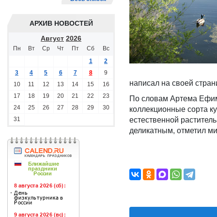
АРХИВ НОВОСТЕЙ
Август
2026
Пн
Вт
Ср
Чт
Пт
Сб
Вс
1
2
3
4
5
6
7
8
9
написал на своей стран
10
11
12
13
14
15
16
17
18
19
20
21
22
23
По словам Артема Ефимо
24
25
26
27
28
29
30
коллекционные сорта к
31
естественной растител
деликатным, отметил ми