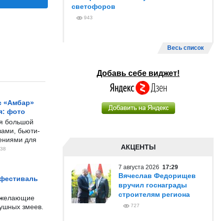
светофоров
943
Весь список
Добавь себе виджет!
с «Амбар»
я: фото
ся большой
ами, бьюти-
чениями для
АКЦЕНТЫ
38
7 августа 2026
17:29
Вячеслав Федорищев
 фестиваль
вручил госнаграды
строителям региона
е желающие
душных змеев.
727