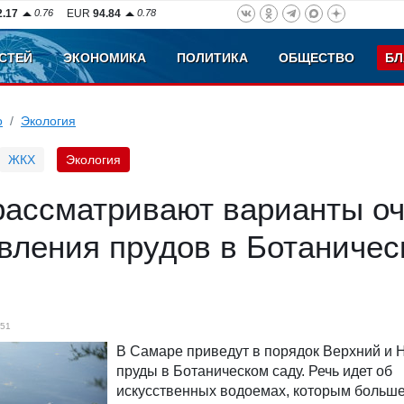
2.17
0.76
EUR
94.84
0.78
СТЕЙ
ЭКОНОМИКА
ПОЛИТИКА
ОБЩЕСТВО
БЛ
о
Экология
ЖКХ
Экология
рассматривают варианты оч
вления прудов в Ботаничес
51
В Самаре приведут в порядок Верхний и 
пруды в Ботаническом саду. Речь идет об
искусственных водоемах, которым больше 