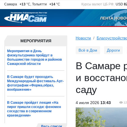
Самара
+13
°C, Тольятти
+14
°C
Курсы валют ЦБ РФ:
USD
8
ЛЕНТА НОВО
Новости
Благоустройств
МЕРОПРИЯТИЯ
Всё в Дом
Дороги
Мероприятия в День
физкультурника пройдут в
большинстве городов и районов
В Самаре 
Самарской области
и восстано
В Самаре будет проходить
Международный фестиваль Арт-
фотографии «Форма,образ,
саду
воображение»
4 июля 2026
13:43
В Самаре пройдет лекция «На
12
пирог пришли соседи: феномен
соседства в современном
краеведении»
Весь список