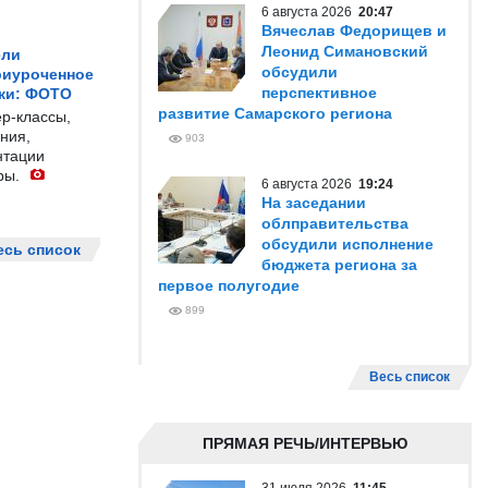
6 августа 2026
20:47
Вячеслав Федорищев и
Леонид Симановский
ели
обсудили
риуроченное
перспективное
жи: ФОТО
развитие Самарского региона
р-классы,
ния,
903
нтации
ры.
6 августа 2026
19:24
На заседании
облправительства
обсудили исполнение
есь список
бюджета региона за
первое полугодие
899
Весь список
ПРЯМАЯ РЕЧЬ/ИНТЕРВЬЮ