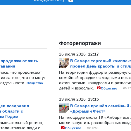
Фоторепортажи
26 июля 2026
12:17
р продолжают жить
В Самаре торговый комплек
тавания
провел День красоты и стил
лись, что продолжают
На территории фудкорта развернул
з-за того, что не могут
семейный праздник с модными показ
-отдельности.
активностями, конкурсами и развле
Общество
детей и взрослых.
Общество
17
19 июля 2026
13:15
ев поздравил
В Самаре прошёл семейный
 области с
«Дофамин Фест»
ым Годом
На площадке около ТК «Амбар» вс
замечательный регион,
могли запустить разнообразных воз
 талантливые люди с
Общество
1258