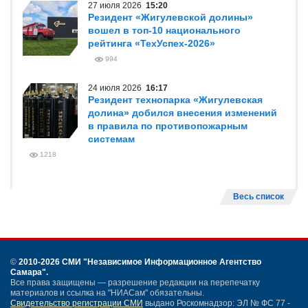
27 июля 2026
15:20
Резидент «Жигулевской долины»
вошел в топ-10 национального
рейтинга «ТехУспех-2026»
994
24 июля 2026
16:17
Резидент технопарка «Жигулевская
долина» добился внесения изменений
в правила по противопожарным
системам
1218
Весь список
©
2010-2026 СМИ
"Независимое Информационное Агентство
Самара"
.
Все права защищены — разрешение редакции на перепечатку
материалов и ссылка на "НИАСам" обязательны.
Свидетельство регистрации СМИ
выдано Роскомнадзор: ЭЛ № ФС 77 -