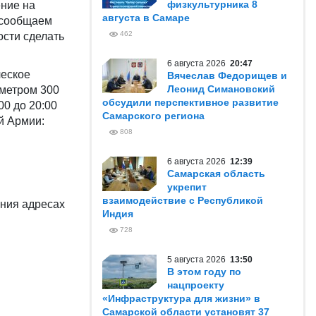
физкультурника 8
ние на
августа в Самаре
а сообщаем
462
ости сделать
6 августа 2026
20:47
ческое
Вячеслав Федорищев и
Леонид Симановский
метром 300
обсудили перспективное развитие
00 до 20:00
Самарского региона
й Армии:
808
6 августа 2026
12:39
Самарская область
укрепит
взаимодействие с Республикой
ния адресах
Индия
728
5 августа 2026
13:50
В этом году по
нацпроекту
«Инфраструктура для жизни» в
Самарской области установят 37