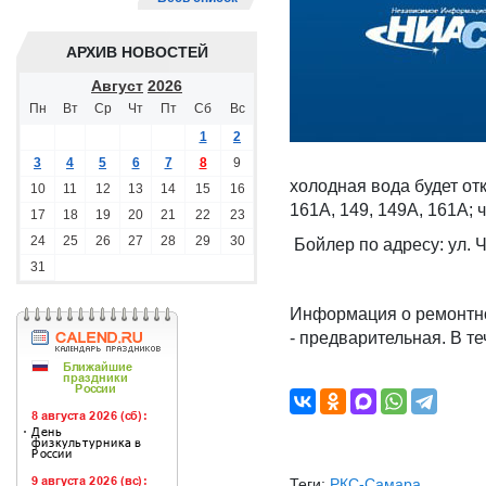
АРХИВ НОВОСТЕЙ
Август
2026
Пн
Вт
Ср
Чт
Пт
Сб
Вс
1
2
3
4
5
6
7
8
9
холодная вода будет от
10
11
12
13
14
15
16
161А, 149, 149А, 161А; 
17
18
19
20
21
22
23
24
25
26
27
28
29
30
Бойлер по адресу: ул. 
31
Информация о ремонтно
- предварительная. В т
Теги:
РКС-Самара