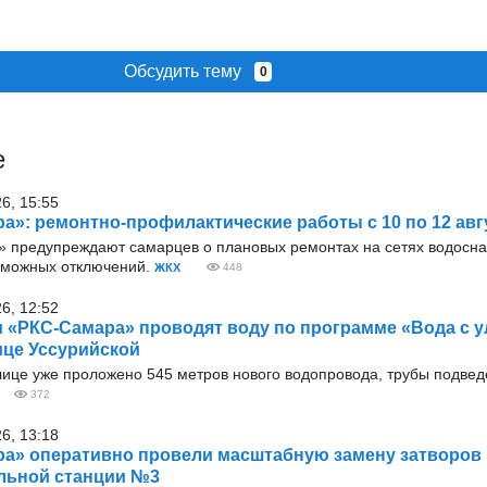
Обсудить тему
0
е
26, 15:55
а»: ремонтно-профилактические работы с 10 по 12 авг
 предупреждают самарцев о плановых ремонтах на сетях водосн
зможных отключений.
ЖКХ
448
26, 12:52
 «РКС-Самара» проводят воду по программе «Вода с у
ице Уссурийской
лице уже проложено 545 метров нового водопровода, трубы подвед
372
26, 13:18
а» оперативно провели масштабную замену затворов 
льной станции №3