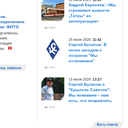
31 июля 2026
11:45
Андрей Карпочев: «Мы
стремимся вывести
„Татры“ из
ели
эксплуатации»
риуроченное
жи: ФОТО
1080
р-классы,
ния,
25 июля 2026
11:42
нтации
Сергей Булатов: В
ры.
сезон заходим с
лозунгом "Мы
отличаемся"
есь список
1821
15 июля 2026
13:27
Сергей Булатов о
"Крыльях Советов":
Мы понимаем – нам
есть, что поправлять
2011
Весь список