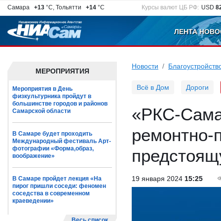
Самара
+13
°C, Тольятти
+14
°C
Курсы валют ЦБ РФ:
USD
8
ЛЕНТА НОВО
Новости
Благоустройств
МЕРОПРИЯТИЯ
Всё в Дом
Дороги
Мероприятия в День
физкультурника пройдут в
большинстве городов и районов
«РКС-Сама
Самарской области
ремонтно-
В Самаре будет проходить
Международный фестиваль Арт-
фотографии «Форма,образ,
предстоящ
воображение»
19 января 2024
15:25
В Самаре пройдет лекция «На
пирог пришли соседи: феномен
соседства в современном
краеведении»
Весь список