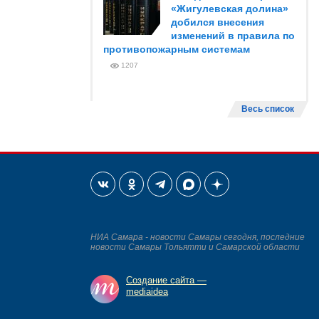
«Жигулевская долина»
добился внесения
изменений в правила по
противопожарным системам
1207
Весь список
НИА Самара - новости Самары сегодня, последние
новости Самары Тольятти и Самарской области
Создание сайта —
mediaidea