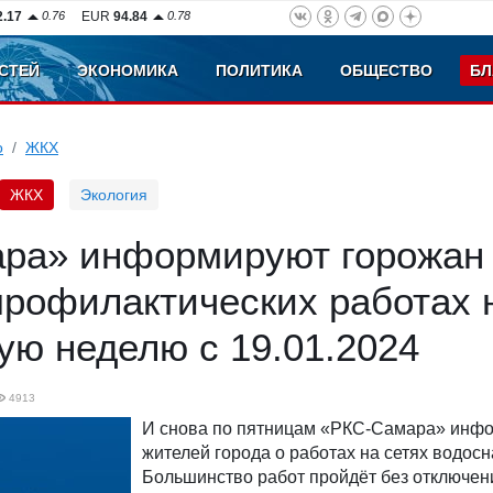
2.17
0.76
EUR
94.84
0.78
СТЕЙ
ЭКОНОМИКА
ПОЛИТИКА
ОБЩЕСТВО
БЛ
о
ЖКХ
ЖКХ
Экология
ра» информируют горожан
профилактических работах 
ую неделю с 19.01.2024
4913
И снова по пятницам «РКС-Самара» инф
жителей города о работах на сетях водос
Большинство работ пройдёт без отключени