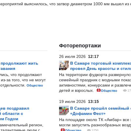
мероприятий выяснилось, что затвор диаметром 1000 мм вышел из 
Фоторепортажи
26 июля 2026
12:17
р продолжают жить
В Самаре торговый комплек
тавания
провел День красоты и стил
лись, что продолжают
На территории фудкорта развернул
з-за того, что не могут
семейный праздник с модными показ
-отдельности.
активностями, конкурсами и развле
Общество
детей и взрослых.
Общество
17
19 июля 2026
13:15
ев поздравил
В Самаре прошёл семейный
 области с
«Дофамин Фест»
ым Годом
На площадке около ТК «Амбар» вс
замечательный регион,
могли запустить разнообразных воз
 талантливые люди с
Общество
1250