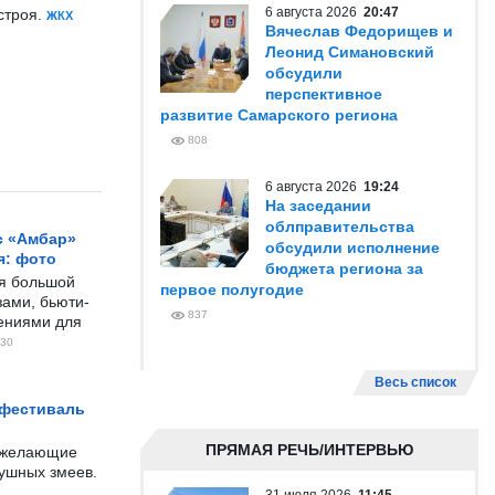
6 августа 2026
20:47
строя.
ЖКХ
Вячеслав Федорищев и
Леонид Симановский
обсудили
перспективное
развитие Самарского региона
808
6 августа 2026
19:24
На заседании
облправительства
с «Амбар»
обсудили исполнение
я: фото
бюджета региона за
ся большой
первое полугодие
ами, бьюти-
837
чениями для
30
Весь список
 фестиваль
ПРЯМАЯ РЕЧЬ/ИНТЕРВЬЮ
е желающие
душных змеев.