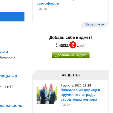
светофоров
884
Весь список
Добавь себе виджет!
уста
абжения и
АКЦЕНТЫ
лицы – в
7 августа 2026
17:29
ены к 12
Вячеслав Федорищев
вручил госнаграды
строителям региона
на насосно-
426