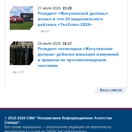
27 июля 2026
15:20
Резидент «Жигулевской долины»
вошел в топ-10 национального
рейтинга «ТехУспех-2026»
991
24 июля 2026
16:17
Резидент технопарка «Жигулевская
долина» добился внесения изменений
в правила по противопожарным
системам
1215
Весь список
©
2010-2026 СМИ
"Независимое Информационное Агентство
Самара"
.
Все права защищены — разрешение редакции на перепечатку
материалов и ссылка на "НИАСам" обязательны.