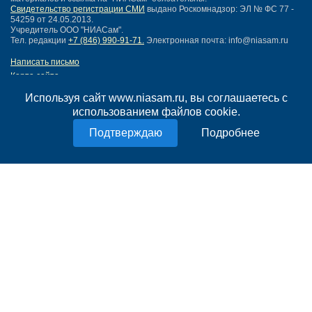
Свидетельство регистрации СМИ
выдано Роскомнадзор: ЭЛ № ФС 77 -
54259 от 24.05.2013.
Учредитель ООО "НИАСам".
Тел. редакции
+7 (846) 990-91-71.
Электронная почта: info@niasam.ru
Написать письмо
Карта сайта
Нашли ошибку?
Используя сайт www.niasam.ru, вы соглашаетесь с
Политика конфиденциальности
использованием файлов cookie.
Согласие на обработку персональных данных
18+
Подробнее
НИА Самара - новости Самары сегодня, последние новости Самары
Тольятти и Самарской области
Создание сайта —
mediaidea