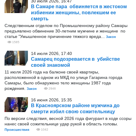
30 июля 2026, 16:47
В Самаре пара обвиняется в жестоком
избиении женщины, повлекшем ее
смерть
Следственным отделом по Промышленному району Самары
предъявлено обвинение 30-летним мужчине и женщине по
статье "Умышленное причинение тяжкого вреда...
Закон
1585
14 июля 2026, 17:40
Самарец подозревается в убийстве
своей знакомой
11 июля 2026 года на балконе своей квартиры,
расположенной в одном из МКД по улице Гагарина города
Самары, было обнаружено тело женщины 1987 года
рождения.
Закон
2946
16 июня 2026, 15:35
В Красноярском районе мужчина до
смерти избил свою сожительницу
По версии следствия, весной 2026 года фигурант в ходе ссоры
нанес своей сожительнице удар рукой в область головы.
Происшествия
1042