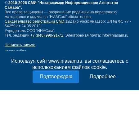
©
2010-2026 СМИ
"Независимое Информационное Агентство
Самара"
.
Все права защищены — разрешение редакции на перепечатку
материалов и ссылка на "НИАСам" обязательны.
Свидетельство регистрации СМИ
выдано Роскомнадзор: ЭЛ № ФС 77 -
54259 от 24.05.2013.
Учредитель ООО "НИАСам".
Тел. редакции
+7 (846) 990-91-71.
Электронная почта: info@niasam.ru
Написать письмо
Карта сайта
Нашли ошибку?
Используя сайт www.niasam.ru, вы соглашаетесь с
Политика конфиденциальности
использованием файлов cookie.
Согласие на обработку персональных данных
18+
Подробнее
НИА Самара - новости Самары сегодня, последние новости Самары
Тольятти и Самарской области
Создание сайта —
mediaidea