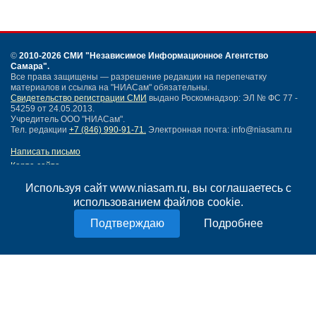
©
2010-2026 СМИ
"Независимое Информационное Агентство
Самара"
.
Все права защищены — разрешение редакции на перепечатку
материалов и ссылка на "НИАСам" обязательны.
Свидетельство регистрации СМИ
выдано Роскомнадзор: ЭЛ № ФС 77 -
54259 от 24.05.2013.
Учредитель ООО "НИАСам".
Тел. редакции
+7 (846) 990-91-71.
Электронная почта: info@niasam.ru
Написать письмо
Карта сайта
Нашли ошибку?
Используя сайт www.niasam.ru, вы соглашаетесь с
Политика конфиденциальности
использованием файлов cookie.
Согласие на обработку персональных данных
18+
Подробнее
НИА Самара - новости Самары сегодня, последние новости Самары
Тольятти и Самарской области