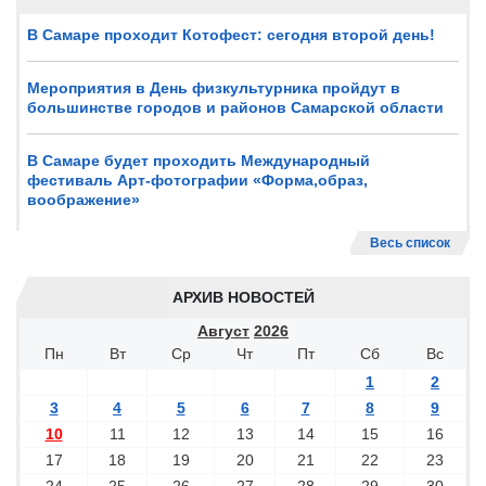
В Самаре проходит Котофест: сегодня второй день!
Мероприятия в День физкультурника пройдут в
большинстве городов и районов Самарской области
В Самаре будет проходить Международный
фестиваль Арт-фотографии «Форма,образ,
воображение»
Весь список
АРХИВ НОВОСТЕЙ
Август
2026
Пн
Вт
Ср
Чт
Пт
Сб
Вс
1
2
3
4
5
6
7
8
9
10
11
12
13
14
15
16
17
18
19
20
21
22
23