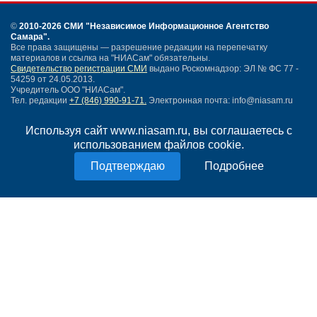
©
2010-2026 СМИ
"Независимое Информационное Агентство
Самара"
.
Все права защищены — разрешение редакции на перепечатку
материалов и ссылка на "НИАСам" обязательны.
Свидетельство регистрации СМИ
выдано Роскомнадзор: ЭЛ № ФС 77 -
54259 от 24.05.2013.
Учредитель ООО "НИАСам".
Тел. редакции
+7 (846) 990-91-71.
Электронная почта: info@niasam.ru
Написать письмо
Используя сайт www.niasam.ru, вы соглашаетесь с
Карта сайта
использованием файлов cookie.
Нашли ошибку?
Политика конфиденциальности
Подробнее
Согласие на обработку персональных данных
18+
НИА Самара - новости Самары сегодня, последние новости Самары
Тольятти и Самарской области