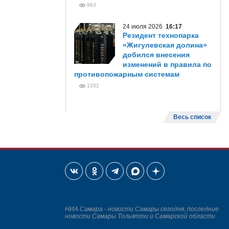
963
24 июля 2026
16:17
Резидент технопарка
«Жигулевская долина»
добился внесения
изменений в правила по
противопожарным системам
1202
Весь список
НИА Самара - новости Самары сегодня, последние
новости Самары Тольятти и Самарской области