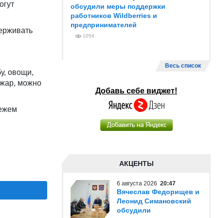
огут
обсудили меры поддержки
работников Wildberries и
предпринимателей
держивать
1054
Весь список
у, овощи,
 жар, можно
Добавь себе виджет!
вежем
АКЦЕНТЫ
6 августа 2026
20:47
Вячеслав Федорищев и
Леонид Симановский
обсудили