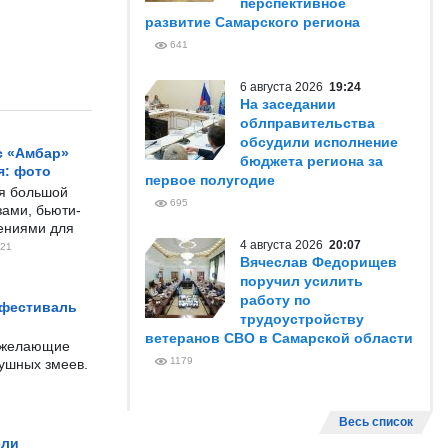
перспективное
развитие Самарского региона
641
6 августа 2026
19:24
На заседании
облправительства
обсудили исполнение
с «Амбар»
бюджета региона за
я: фото
первое полугодие
ся большой
695
ами, бьюти-
чениями для
4 августа 2026
20:07
21
Вячеслав Федорищев
поручил усилить
работу по
 фестиваль
трудоустройству
ветеранов СВО в Самарской области
е желающие
1179
душных змеев.
Весь список
ели