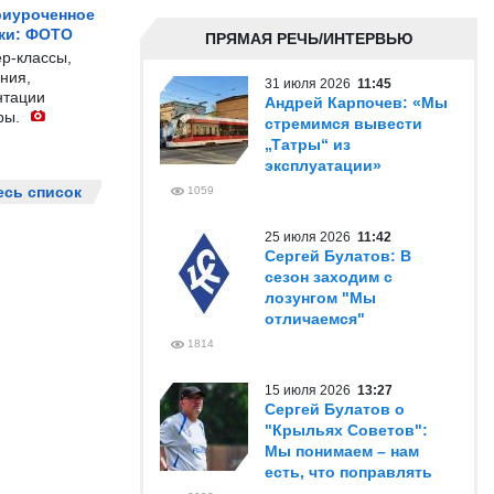
риуроченное
жи: ФОТО
ПРЯМАЯ РЕЧЬ/ИНТЕРВЬЮ
р-классы,
ния,
31 июля 2026
11:45
нтации
Андрей Карпочев: «Мы
ры.
стремимся вывести
„Татры“ из
эксплуатации»
есь список
1059
25 июля 2026
11:42
Сергей Булатов: В
сезон заходим с
лозунгом "Мы
отличаемся"
1814
15 июля 2026
13:27
Сергей Булатов о
"Крыльях Советов":
Мы понимаем – нам
есть, что поправлять