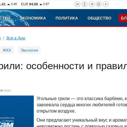
1.41
0.48
EUR
94.06
0.87
СТЕЙ
ЭКОНОМИКА
ПОЛИТИКА
ОБЩЕСТВО
БЛ
о
Всё в Дом
ЖКХ
Экология
рили: особенности и прави
8062
Угольные грили — это классика барбекю, 
завоевала сердца многих любителей готов
открытом воздухе.
Они предлагают уникальный вкус и аромат
невозможно достичь с помощью газовых 