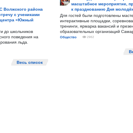
масштабное мероприятие, п
С Волжского района
к празднованию Дня молодё
тречу с учениками
Для гостей были подготовлены масте
 центра «Южный
интерактивные площадки, соревнова
тренинги, ярмарка вакансий и презе
ти до школьников
образовательных организаций Сама
сного поведения на
Общество
2962
рования льда.
В
Весь список