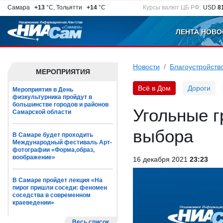
Самара
+13
°C, Тольятти
+14
°C
Курсы валют ЦБ РФ:
USD
8
ЛЕНТА НОВО
Новости
Благоустройств
МЕРОПРИЯТИЯ
Всё в Дом
Дороги
Мероприятия в День
физкультурника пройдут в
большинстве городов и районов
Угольные г
Самарской области
выбора
В Самаре будет проходить
Международный фестиваль Арт-
фотографии «Форма,образ,
воображение»
16 декабря 2021
23:23
В Самаре пройдет лекция «На
пирог пришли соседи: феномен
соседства в современном
краеведении»
Весь список