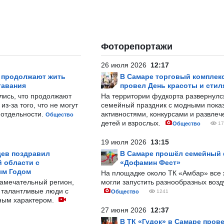
Фоторепортажи
26 июля 2026
12:17
р продолжают жить
В Самаре торговый комплек
тавания
провел День красоты и стил
лись, что продолжают
На территории фудкорта развернул
з-за того, что не могут
семейный праздник с модными показ
-отдельности.
активностями, конкурсами и развле
Общество
детей и взрослых.
Общество
17
19 июля 2026
13:15
ев поздравил
В Самаре прошёл семейный
 области с
«Дофамин Фест»
ым Годом
На площадке около ТК «Амбар» вс
замечательный регион,
могли запустить разнообразных воз
 талантливые люди с
Общество
1241
ным характером.
27 июня 2026
12:37
В ТК «Гудок» в Самаре пров