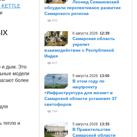
Леонид Симановский
 KETTLE
обсудили перспективное развитие
и
Самарского региона
640
ых
6 августа 2026
12:39
Самарская область
укрепит
взаимодействие с Республикой
Индия
607
 и дым. Это
ольные модели
5 августа 2026
13:50
лагают более
В этом году по
нацпроекту
«Инфраструктура для жизни» в
Самарской области установят 37
светофоров
 для
794
ь тепло и
5 августа 2026
13:35
В Правительстве
Самарской области