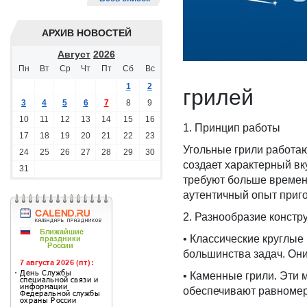
АРХИВ НОВОСТЕЙ
Август
2026
Пн
Вт
Ср
Чт
Пт
Сб
Вс
1
2
грилей
3
4
5
6
7
8
9
10
11
12
13
14
15
16
1. Принцип работы
17
18
19
20
21
22
23
Угольные грили работаю
24
25
26
27
28
29
30
создает характерный вк
31
требуют больше времен
аутентичный опыт приг
2. Разнообразие констр
• Классические круглые
большинства задач. Они
• Каменные грили. Эти 
обеспечивают равномер