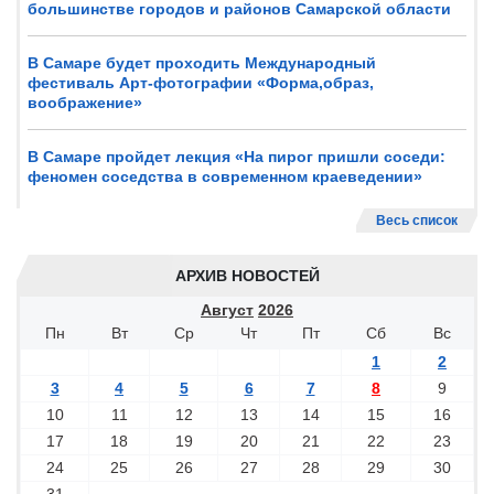
большинстве городов и районов Самарской области
В Самаре будет проходить Международный
фестиваль Арт-фотографии «Форма,образ,
воображение»
В Самаре пройдет лекция «На пирог пришли соседи:
феномен соседства в современном краеведении»
Весь список
АРХИВ НОВОСТЕЙ
Август
2026
Пн
Вт
Ср
Чт
Пт
Сб
Вс
1
2
3
4
5
6
7
8
9
10
11
12
13
14
15
16
17
18
19
20
21
22
23
24
25
26
27
28
29
30