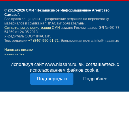
©
2010-2026 СМИ
"Независимое Информационное Агентство
Самара"
.
Все права защищены — разрешение редакции на перепечатку
материалов и ссылка на "НИАСам" обязательны.
Свидетельство регистрации СМИ
выдано Роскомнадзор: ЭЛ № ФС 77 -
54259 от 24.05.2013.
Учредитель ООО "НИАСам".
Тел. редакции
+7 (846) 990-91-71.
Электронная почта: info@niasam.ru
Написать письмо
Карта сайта
Нашли ошибку?
Используя сайт www.niasam.ru, вы соглашаетесь с
Политика конфиденциальности
использованием файлов cookie.
Согласие на обработку персональных данных
18+
Подробнее
НИА Самара - новости Самары сегодня, последние новости Самары
Тольятти и Самарской области