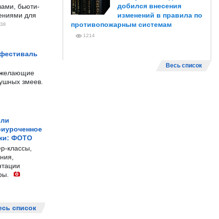
добился внесения
ами, бьюти-
чениями для
изменений в правила по
противопожарным системам
38
1214
 фестиваль
Весь список
е желающие
душных змеев.
ели
риуроченное
жи: ФОТО
р-классы,
ния,
нтации
ры.
есь список