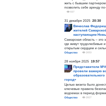
жить с бывшим партнером и
позволить себе аренду по
837
31 декабря 2025
20:30
Вячеслав Федорищ
жителей Самарской
наступающим Нов
Самарская область – это 
где живут трудолюбивые и
открытым сердцем и силь
Общество
2653
28 ноября 2025
19:57
Представители МЧ
провели важную вс
образовательного
город»
Целью визита было донес
ключевые правила безопа
водоемах в период форми
Общество
2827