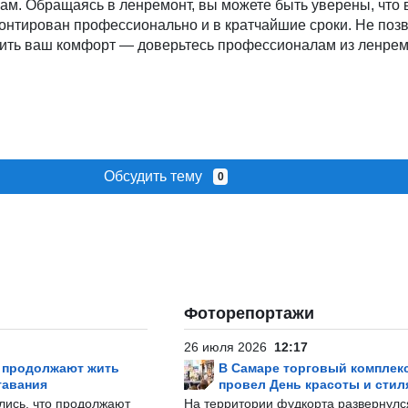
ам. Обращаясь в ленремонт, вы можете быть уверены, что
онтирован профессионально и в кратчайшие сроки. Не поз
тить ваш комфорт — доверьтесь профессионалам из ленрем
Обсудить тему
0
Фоторепортажи
26 июля 2026
12:17
р продолжают жить
В Самаре торговый комплек
тавания
провел День красоты и стил
лись, что продолжают
На территории фудкорта развернул