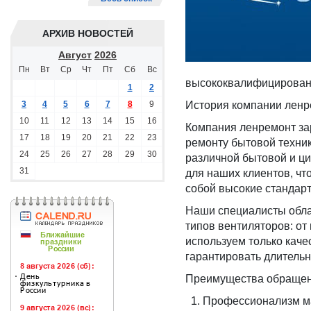
АРХИВ НОВОСТЕЙ
Август
2026
Пн
Вт
Ср
Чт
Пт
Сб
Вс
высококвалифицированн
1
2
3
4
5
6
7
8
9
История компании ленр
10
11
12
13
14
15
16
Компания ленремонт за
17
18
19
20
21
22
23
ремонту бытовой техни
24
25
26
27
28
29
30
различной бытовой и ц
31
для наших клиентов, чт
собой высокие стандар
Наши специалисты обла
типов вентиляторов: о
используем только каче
гарантировать длительн
Преимущества обращен
Профессионализм м