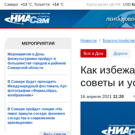
Самара
+13
°C, Тольятти
+14
°C
Курсы валют ЦБ РФ:
USD
8
ЛЕНТА НОВО
Новости
Благоустройств
МЕРОПРИЯТИЯ
Всё в Дом
Дороги
Мероприятия в День
физкультурника пройдут в
большинстве городов и районов
Как избежа
Самарской области
советы и у
В Самаре будет проходить
Международный фестиваль Арт-
фотографии «Форма,образ,
воображение»
16 апреля 2021
11:20
В Самаре пройдет лекция «На
пирог пришли соседи: феномен
соседства в современном
краеведении»
Весь список