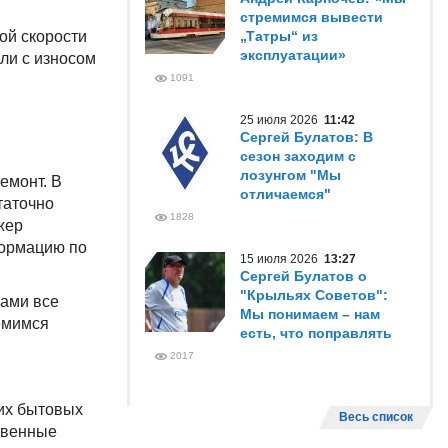
стремимся вывести
ой скорости
„Татры“ из
эксплуатации»
ли с износом
1091
25 июля 2026
11:42
Сергей Булатов: В
сезон заходим с
лозунгом "Мы
емонт. В
отличаемся"
таточно
1828
жер
формацию по
15 июля 2026
13:27
Сергей Булатов о
"Крыльях Советов":
вами все
Мы понимаем – нам
ремимся
есть, что поправлять
2017
их бытовых
Весь список
ственные