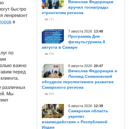
Вячеслав Федорищев
но
вручил госнаграды
могут быстро
строителям региона
ия ленремонт
747
торов
в
7 августа 2026
13:48
Программа Дня
физкультурника 8
августа в Самаре
луг по
636
нии
колько важно
6 августа 2026
20:47
Вячеслав Федорищев и
тавим перед
Леонид Симановский
клиента.
обсудили перспективное развитие
е различных
Самарского региона
ей. Мы
909
ляет
6 августа 2026
12:39
Самарская область
укрепит
взаимодействие с Республикой
Индия