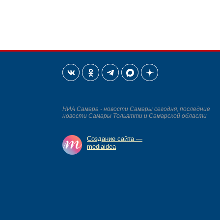
НИА Самара - новости Самары сегодня, последние
новости Самары Тольятти и Самарской области
Создание сайта —
mediaidea