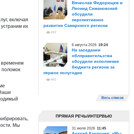
Вячеслав Федорищев и
Леонид Симановский
обсудили
луг, включая
перспективное
развитие Самарского региона
 устраним их
910
6 августа 2026
19:24
На заседании
облправительства
обсудили исполнение
о временем
бюджета региона за
х поломок
первое полугодие
902
ме
 Наши
Весь список
бходимый
ПРЯМАЯ РЕЧЬ/ИНТЕРВЬЮ
вибрировать,
ности. Мы
31 июля 2026
11:45
Андрей Карпочев: «Мы