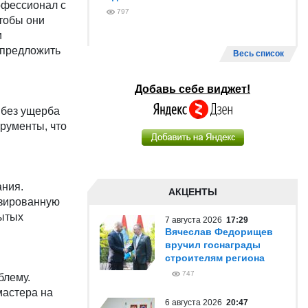
офессионал с
797
тобы они
и
 предложить
Весь список
Добавь себе виджет!
 без ущерба
рументы, что
ания.
АКЦЕНТЫ
изированную
рытых
7 августа 2026
17:29
Вячеслав Федорищев
вручил госнаграды
строителям региона
747
блему.
мастера на
6 августа 2026
20:47