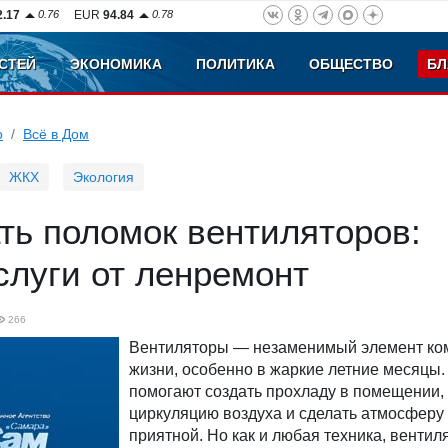
2.17
0.76
EUR
94.84
0.78
СТЕЙ
ЭКОНОМИКА
ПОЛИТИКА
ОБЩЕСТВО
БЛ
о
Всё в Дом
ЖКХ
Экология
ть поломок вентиляторов:
слуги от ленремонт
266
Вентиляторы — незаменимый элемент к
жизни, особенно в жаркие летние месяцы.
помогают создать прохладу в помещении,
циркуляцию воздуха и сделать атмосферу
приятной. Но как и любая техника, вентил