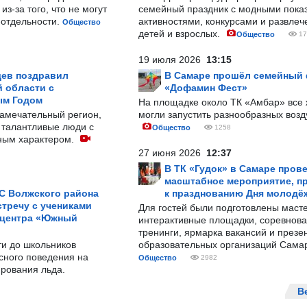
з-за того, что не могут
семейный праздник с модными показ
-отдельности.
активностями, конкурсами и развле
Общество
детей и взрослых.
Общество
17
19 июля 2026
13:15
ев поздравил
В Самаре прошёл семейный
 области с
«Дофамин Фест»
ым Годом
На площадке около ТК «Амбар» вс
замечательный регион,
могли запустить разнообразных воз
 талантливые люди с
Общество
1258
ным характером.
27 июня 2026
12:37
В ТК «Гудок» в Самаре пров
масштабное мероприятие, п
С Волжского района
к празднованию Дня молодё
тречу с учениками
Для гостей были подготовлены масте
 центра «Южный
интерактивные площадки, соревнова
тренинги, ярмарка вакансий и презе
ти до школьников
образовательных организаций Сама
сного поведения на
Общество
2982
рования льда.
В