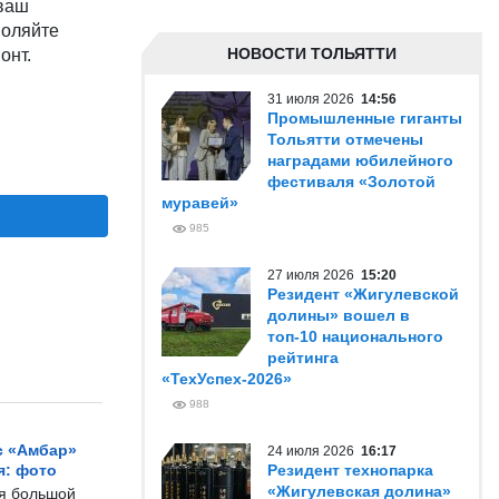
 ваш
воляйте
НОВОСТИ ТОЛЬЯТТИ
онт.
31 июля 2026
14:56
Промышленные гиганты
Тольятти отмечены
наградами юбилейного
фестиваля «Золотой
муравей»
985
27 июля 2026
15:20
Резидент «Жигулевской
долины» вошел в
топ-10 национального
рейтинга
«ТехУспех-2026»
988
с «Амбар»
24 июля 2026
16:17
я: фото
Резидент технопарка
«Жигулевская долина»
ся большой