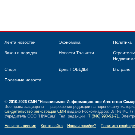
Лента новостей
Экономика
Политика
Закон и порядок
Новости Тольятти
Строительс
Недвижимо
Спорт
День ПОБЕДЫ
В стране
Полезные новости
©
2010-2026 СМИ
"Независимое Информационное Агентство Сама
Все права защищены — разрешение редакции на перепечатку материа
Свидетельство регистрации СМИ
выдано Роскомнадзор: ЭЛ № ФС 77 - 
Учредитель ООО "НИАСам".
Тел. редакции
+7 (846) 990-91-71.
Электро
Написать письмо
Карта сайта
Нашли ошибку?
Политика конфиде
18+