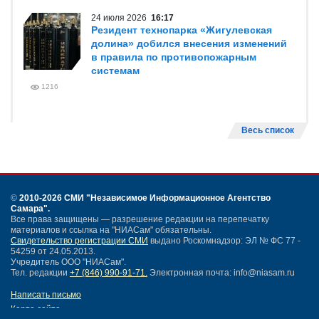
24 июля 2026
16:17
Резидент технопарка «Жигулевская
долина» добился внесения изменений
в правила по противопожарным
системам
1216
Весь список
©
2010-2026 СМИ
"Независимое Информационное Агентство
Самара"
.
Все права защищены — разрешение редакции на перепечатку
материалов и ссылка на "НИАСам" обязательны.
Свидетельство регистрации СМИ
выдано Роскомнадзор: ЭЛ № ФС 77 -
54259 от 24.05.2013.
Учредитель ООО "НИАСам".
Тел. редакции
+7 (846) 990-91-71.
Электронная почта: info@niasam.ru
Написать письмо
Карта сайта