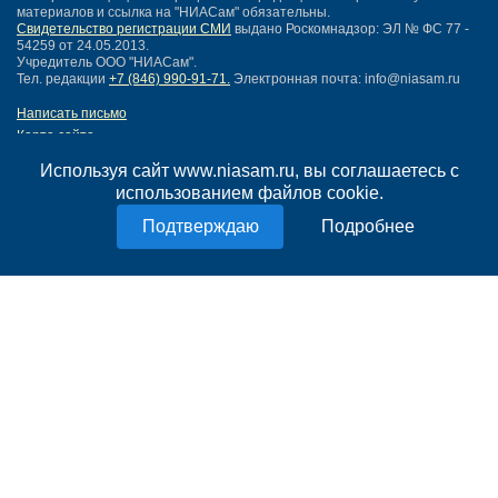
материалов и ссылка на "НИАСам" обязательны.
Свидетельство регистрации СМИ
выдано Роскомнадзор: ЭЛ № ФС 77 -
54259 от 24.05.2013.
Учредитель ООО "НИАСам".
Тел. редакции
+7 (846) 990-91-71.
Электронная почта: info@niasam.ru
Написать письмо
Карта сайта
Нашли ошибку?
Используя сайт www.niasam.ru, вы соглашаетесь с
Политика конфиденциальности
использованием файлов cookie.
Согласие на обработку персональных данных
18+
Подробнее
НИА Самара - новости Самары сегодня, последние новости Самары
Тольятти и Самарской области
Создание сайта —
mediaidea