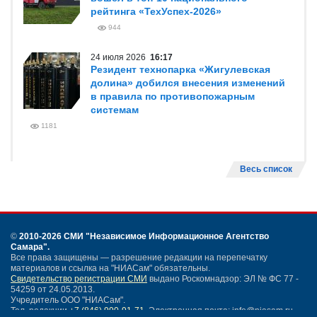
рейтинга «ТехУспех-2026»
944
24 июля 2026
16:17
Резидент технопарка «Жигулевская
долина» добился внесения изменений
в правила по противопожарным
системам
1181
Весь список
©
2010-2026 СМИ
"Независимое Информационное Агентство
Самара"
.
Все права защищены — разрешение редакции на перепечатку
материалов и ссылка на "НИАСам" обязательны.
Свидетельство регистрации СМИ
выдано Роскомнадзор: ЭЛ № ФС 77 -
54259 от 24.05.2013.
Учредитель ООО "НИАСам".
Тел. редакции
+7 (846) 990-91-71.
Электронная почта: info@niasam.ru