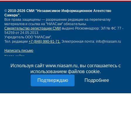
©
2010-2026 СМИ
"Независимое Информационное Агентство
Самара"
.
Все права защищены — разрешение редакции на перепечатку
материалов и ссылка на "НИАСам" обязательны.
Свидетельство регистрации СМИ
выдано Роскомнадзор: ЭЛ № ФС 77 -
54259 от 24.05.2013.
Учредитель ООО "НИАСам".
Тел. редакции
+7 (846) 990-91-71.
Электронная почта: info@niasam.ru
Написать письмо
Карта сайта
Нашли ошибку?
Используя сайт www.niasam.ru, вы соглашаетесь с
Политика конфиденциальности
использованием файлов cookie.
Согласие на обработку персональных данных
18+
Подробнее
НИА Самара - новости Самары сегодня, последние новости Самары
Тольятти и Самарской области