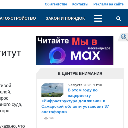
Об агентстве
Контакты
Реклама на сайте
АГОУСТРОЙСТВО
ЗАКОН И ПОРЯДОК
титут
В ЦЕНТРЕ ВНИМАНИЯ
тивой
5 августа 2026
13:50
В этом году по
елей,
нацпроекту
прос
«Инфраструктура для жизни» в
ного суда,
Самарской области установят 37
горя
светофоров
566
указано, что