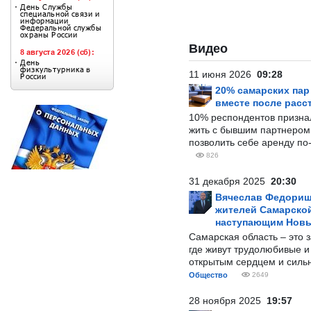
Видео
11 июня 2026
09:28
20% самарских па
вместе после расс
10% респондентов призна
жить с бывшим партнером и
позволить себе аренду по
826
31 декабря 2025
20:30
Вячеслав Федорищ
жителей Самарской
наступающим Нов
Самарская область – это 
где живут трудолюбивые и
открытым сердцем и силь
Общество
2649
28 ноября 2025
19:57