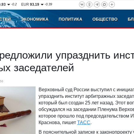
0.93
-0.2
EUR
93.19
-0.39
СТЕЙ
ЭКОНОМИКА
ПОЛИТИКА
ОБЩЕСТВО
БЛ
редложили упразднить инс
ых заседателей
56
Верховный суд России выступил с инициа
упразднить институт арбитражных заседат
который был создан 25 лет назад. Этот во
обсуждался на заседании Пленума Верхов
которое прошло под председательством И
Краснова, пишет
ТАСС
.
В пояснительной записке к законопроекту 