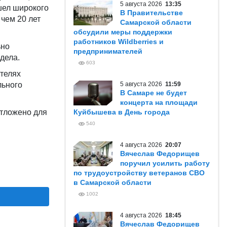
5 августа 2026
13:35
шел широкого
В Правительстве
 чем 20 лет
Самарской области
обсудили меры поддержки
работников Wildberries и
ьно
предпринимателей
 дела.
603
телях
льного
5 августа 2026
11:59
В Самаре не будет
концерта на площади
отложено для
Куйбышева в День города
540
4 августа 2026
20:07
Вячеслав Федорищев
поручил усилить работу
по трудоустройству ветеранов СВО
в Самарской области
1002
4 августа 2026
18:45
Вячеслав Федорищев