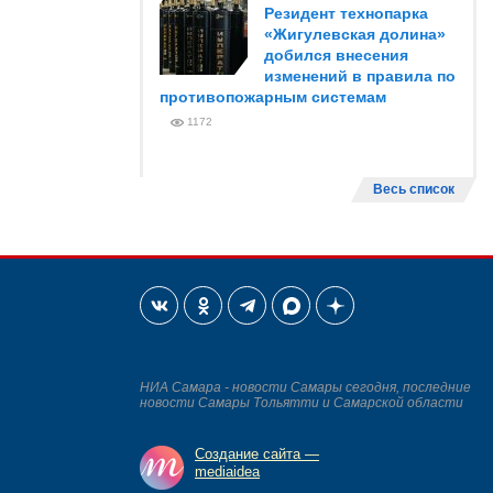
Резидент технопарка
«Жигулевская долина»
добился внесения
изменений в правила по
противопожарным системам
1172
Весь список
НИА Самара - новости Самары сегодня, последние
новости Самары Тольятти и Самарской области
Создание сайта —
mediaidea