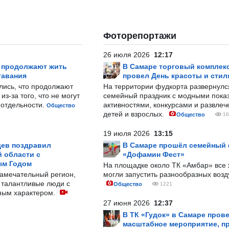
Фоторепортажи
26 июля 2026
12:17
р продолжают жить
В Самаре торговый комплек
тавания
провел День красоты и стил
лись, что продолжают
На территории фудкорта развернул
з-за того, что не могут
семейный праздник с модными показ
-отдельности.
активностями, конкурсами и развле
Общество
детей и взрослых.
Общество
16
19 июля 2026
13:15
ев поздравил
В Самаре прошёл семейный
 области с
«Дофамин Фест»
ым Годом
На площадке около ТК «Амбар» вс
замечательный регион,
могли запустить разнообразных воз
 талантливые люди с
Общество
1221
ным характером.
27 июня 2026
12:37
В ТК «Гудок» в Самаре пров
масштабное мероприятие, п