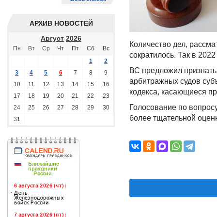
АРХИВ НОВОСТЕЙ
Август
2026
Количество дел, рассма
Пн
Вт
Ср
Чт
Пт
Сб
Вс
сократилось. Так в 2022
1
2
ВС предложил признать
3
4
5
6
7
8
9
арбитражных судов субъ
10
11
12
13
14
15
16
кодекса, касающиеся п
17
18
19
20
21
22
23
Голосование по вопросу
24
25
26
27
28
29
30
более тщательной оценк
31