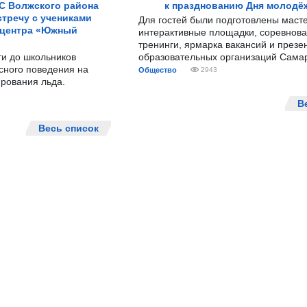
С Волжского района
к празднованию Дня молодё
тречу с учениками
Для гостей были подготовлены масте
 центра «Южный
интерактивные площадки, соревнова
тренинги, ярмарка вакансий и презе
ти до школьников
образовательных организаций Сама
сного поведения на
Общество
2943
рования льда.
В
Весь список