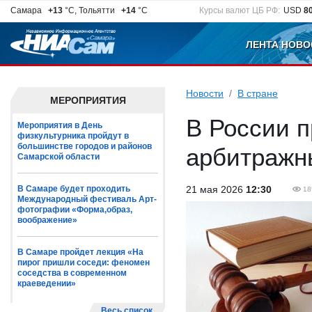
Самара
+13
°C, Тольятти
+14
°C
Курсы валют ЦБ РФ:
USD
8
ЛЕНТА НОВО
Новости
В стране
МЕРОПРИЯТИЯ
В России п
Мероприятия в День
физкультурника пройдут в
большинстве городов и районов
арбитражн
Самарской области
В Самаре будет проходить
21 мая 2026
12:30
18
Международный фестиваль Арт-
фотографии «Форма,образ,
воображение»
В Самаре пройдет лекция «На
пирог пришли соседи: феномен
соседства в современном
краеведении»
Весь список