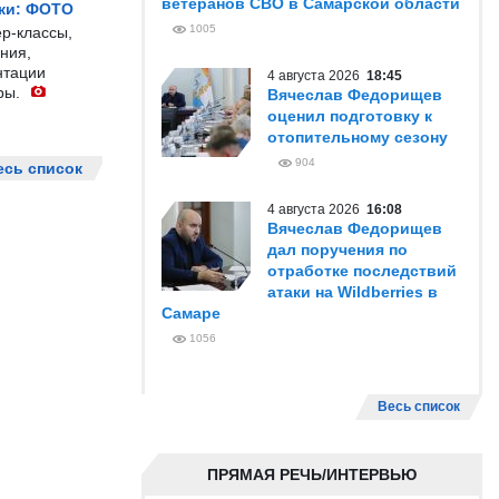
ветеранов СВО в Самарской области
жи: ФОТО
1005
р-классы,
ния,
нтации
4 августа 2026
18:45
ры.
Вячеслав Федорищев
оценил подготовку к
отопительному сезону
904
есь список
4 августа 2026
16:08
Вячеслав Федорищев
дал поручения по
отработке последствий
атаки на Wildberries в
Самаре
1056
Весь список
ПРЯМАЯ РЕЧЬ/ИНТЕРВЬЮ