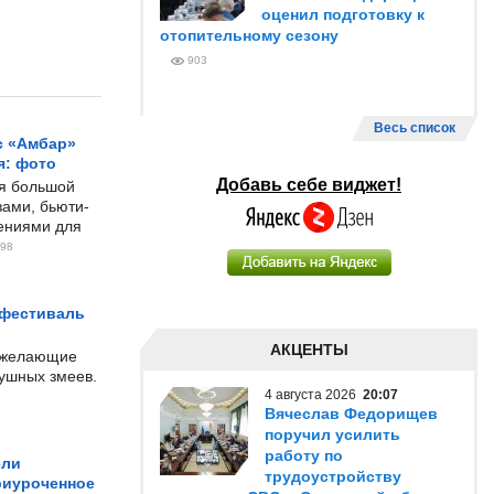
оценил подготовку к
отопительному сезону
903
Весь список
с «Амбар»
я: фото
Добавь себе виджет!
ся большой
ами, бьюти-
чениями для
98
 фестиваль
АКЦЕНТЫ
е желающие
душных змеев.
4 августа 2026
20:07
Вячеслав Федорищев
поручил усилить
работу по
ели
трудоустройству
риуроченное