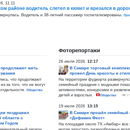
6, 11:11
ом районе водитель слетел в кювет и врезался в доро
ернулась. Водитель и 38-летний пассажир госпитализированы.
Про
Фоторепортажи
26 июля 2026
12:17
р продолжают жить
В Самаре торговый комплек
тавания
провел День красоты и стил
лись, что продолжают
На территории фудкорта развернул
з-за того, что не могут
семейный праздник с модными показ
-отдельности.
активностями, конкурсами и развле
Общество
детей и взрослых.
Общество
17
19 июля 2026
13:15
ев поздравил
В Самаре прошёл семейный
 области с
«Дофамин Фест»
ым Годом
На площадке около ТК «Амбар» вс
замечательный регион,
могли запустить разнообразных воз