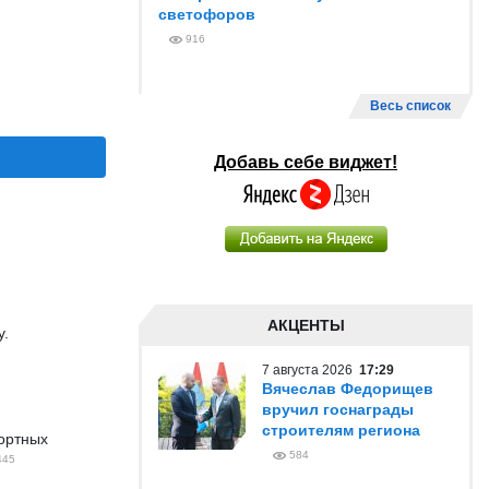
светофоров
916
Весь список
Добавь себе виджет!
АКЦЕНТЫ
у.
7 августа 2026
17:29
Вячеслав Федорищев
вручил госнаграды
строителям региона
портных
584
445