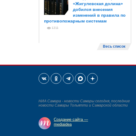
«Жигулевская долина»
добился внесения
изменений в правила по
противопожарным системам
1211
Весь список
НИА Самара - новости Самары сегодня, последние
новости Самары Тольятти и Самарской области
Создание сайта —
mediaidea