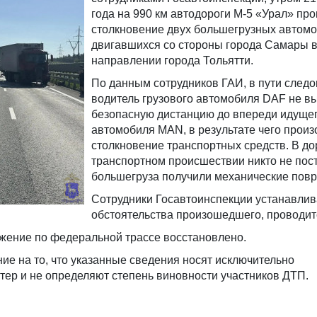
года на 990 км автодороги М-5 «Урал» пр
столкновение двух большегрузных автомо
двигавшихся со стороны города Самары 
направлении города Тольятти.
По данным сотрудников ГАИ, в пути след
водитель грузового автомобиля DAF не в
безопасную дистанцию до впереди идущег
автомобиля MAN, в результате чего прои
столкновение транспортных средств. В до
транспортном происшествии никто не пос
большегруза получили механические пов
Сотрудники Госавтоинспекции устанавлив
обстоятельства произошедшего, проводит
жение по федеральной трассе восстановлено.
е на то, что указанные сведения носят исключительно
ер и не определяют степень виновности участников ДТП.