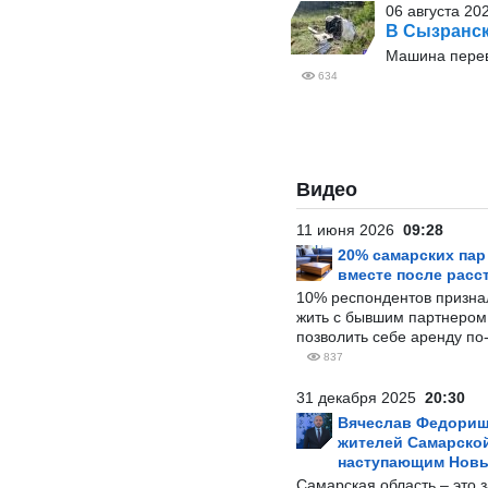
06 августа 202
В Сызранск
Машина перев
634
Видео
11 июня 2026
09:28
20% самарских па
вместе после расс
10% респондентов призна
жить с бывшим партнером и
позволить себе аренду по
837
31 декабря 2025
20:30
Вячеслав Федорищ
жителей Самарской
наступающим Нов
Самарская область – это 