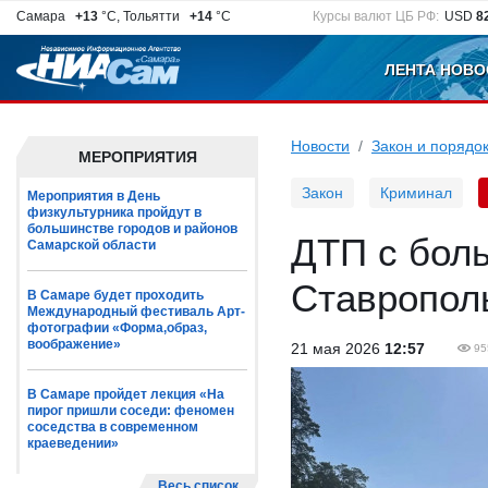
Самара
+13
°C, Тольятти
+14
°C
Курсы валют ЦБ РФ:
USD
8
ЛЕНТА НОВО
Новости
Закон и порядо
МЕРОПРИЯТИЯ
Закон
Криминал
Мероприятия в День
физкультурника пройдут в
большинстве городов и районов
ДТП с бол
Самарской области
Ставропол
В Самаре будет проходить
Международный фестиваль Арт-
фотографии «Форма,образ,
воображение»
21 мая 2026
12:57
95
В Самаре пройдет лекция «На
пирог пришли соседи: феномен
соседства в современном
краеведении»
Весь список