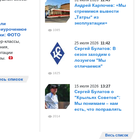
31 июля 2026
11:45
Андрей Карпочев: «Мы
стремимся вывести
„Татры“ из
эксплуатации»
ели
риуроченное
1085
жи: ФОТО
р-классы,
25 июля 2026
11:42
ния,
Сергей Булатов: В
нтации
сезон заходим с
ры.
лозунгом "Мы
отличаемся"
1825
есь список
15 июля 2026
13:27
Сергей Булатов о
"Крыльях Советов":
Мы понимаем – нам
есть, что поправлять
2014
Весь список