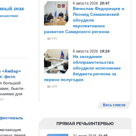
6 августа 2026
20:47
жный знак
Вячеслав Федорищев и
Леонид Симановский
исшествия
обсудили
перспективное
развитие Самарского региона
858
6 августа 2026
19:24
На заседании
облправительства
обсудили исполнение
с «Амбар»
бюджета региона за
я: фото
первое полугодие
ся большой
869
ами, бьюти-
чениями для
33
Весь список
 фестиваль
ПРЯМАЯ РЕЧЬ/ИНТЕРВЬЮ
е желающие
душных змеев.