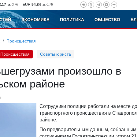
2.17
0.76
EUR
94.84
0.78
СТЕЙ
ЭКОНОМИКА
ПОЛИТИКА
ОБЩЕСТВО
БЛ
к
Происшествия
Происшествия
Советы юриста
ьшегрузами произошло в
ьском районе
5
Сотрудники полиции работали на месте д
транспортного происшествия в Ставропо
районе.
По предварительным данным, собранным
сотрудниками Госавтоинспекции, утром 21