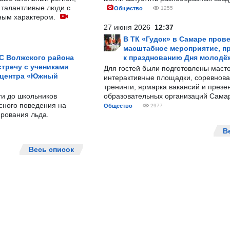
 талантливые люди с
Общество
1255
ным характером.
27 июня 2026
12:37
В ТК «Гудок» в Самаре пров
масштабное мероприятие, п
С Волжского района
к празднованию Дня молодё
тречу с учениками
Для гостей были подготовлены масте
 центра «Южный
интерактивные площадки, соревнова
тренинги, ярмарка вакансий и презе
ти до школьников
образовательных организаций Сама
сного поведения на
Общество
2977
рования льда.
В
Весь список