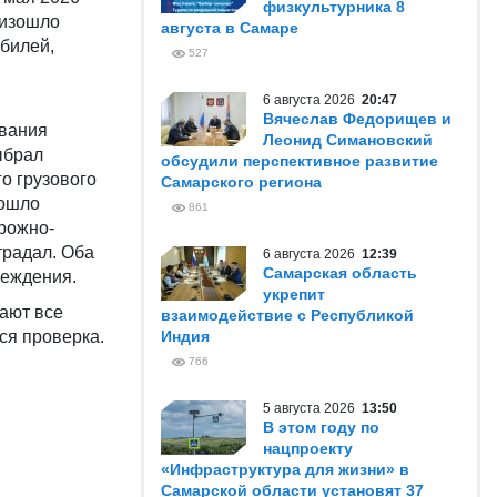
физкультурника 8
оизошло
августа в Самаре
билей,
527
в
6 августа 2026
20:47
Вячеслав Федорищев и
ования
Леонид Симановский
ыбрал
обсудили перспективное развитие
о грузового
Самарского региона
зошло
861
рожно-
традал. Оба
6 августа 2026
12:39
Самарская область
реждения.
укрепит
ают все
взаимодействие с Республикой
ся проверка.
Индия
766
5 августа 2026
13:50
В этом году по
нацпроекту
«Инфраструктура для жизни» в
Самарской области установят 37