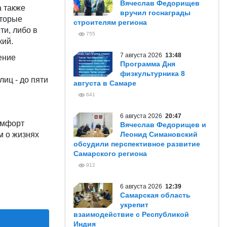
Вячеслав Федорищев
а также
вручил госнаграды
оторые
строителям региона
ти, либо в
755
кий.
7 августа 2026
13:48
ение
Программа Дня
физкультурника 8
иц - до пяти
августа в Самаре
641
6 августа 2026
20:47
комфорт
Вячеслав Федорищев и
м о жизнях
Леонид Симановский
обсудили перспективное развитие
Самарского региона
912
6 августа 2026
12:39
Самарская область
укрепит
взаимодействие с Республикой
Индия