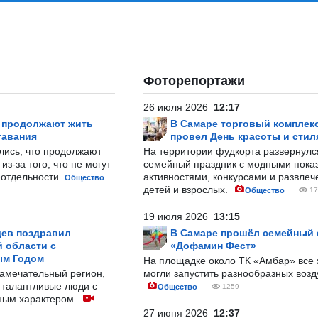
Фоторепортажи
26 июля 2026
12:17
р продолжают жить
В Самаре торговый комплек
тавания
провел День красоты и стил
лись, что продолжают
На территории фудкорта развернул
з-за того, что не могут
семейный праздник с модными показ
-отдельности.
активностями, конкурсами и развле
Общество
детей и взрослых.
Общество
17
19 июля 2026
13:15
ев поздравил
В Самаре прошёл семейный
 области с
«Дофамин Фест»
ым Годом
На площадке около ТК «Амбар» вс
замечательный регион,
могли запустить разнообразных воз
 талантливые люди с
Общество
1259
ным характером.
27 июня 2026
12:37