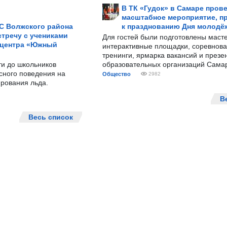
В ТК «Гудок» в Самаре пров
масштабное мероприятие, п
С Волжского района
к празднованию Дня молодё
тречу с учениками
Для гостей были подготовлены масте
 центра «Южный
интерактивные площадки, соревнова
тренинги, ярмарка вакансий и презе
ти до школьников
образовательных организаций Сама
сного поведения на
Общество
2982
рования льда.
В
Весь список