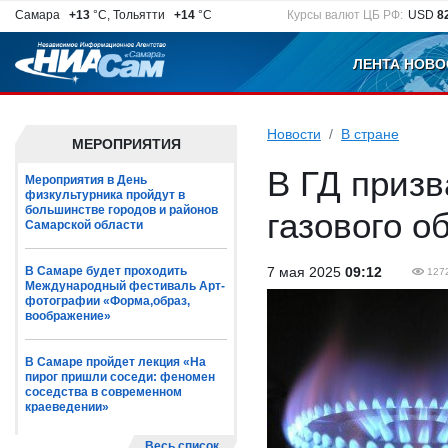
Самара
+13
°C, Тольятти
+14
°C
Курсы валют ЦБ РФ:
USD
8
ЛЕНТА НОВО
Новости
В стране
МЕРОПРИЯТИЯ
В ГД призв
Мероприятия в День
физкультурника пройдут в
большинстве городов и районов
газового о
Самарской области
В Самаре будет проходить
7 мая 2025
09:12
127
Международный фестиваль Арт-
фотографии «Форма,образ,
воображение»
В Самаре пройдет лекция «На
пирог пришли соседи: феномен
соседства в современном
краеведении»
Весь список