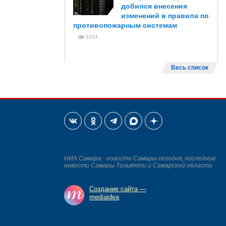
добился внесения
изменений в правила по
противопожарным системам
1214
Весь список
НИА Самара - новости Самары сегодня, последние
новости Самары Тольятти и Самарской области
Создание сайта —
mediaidea