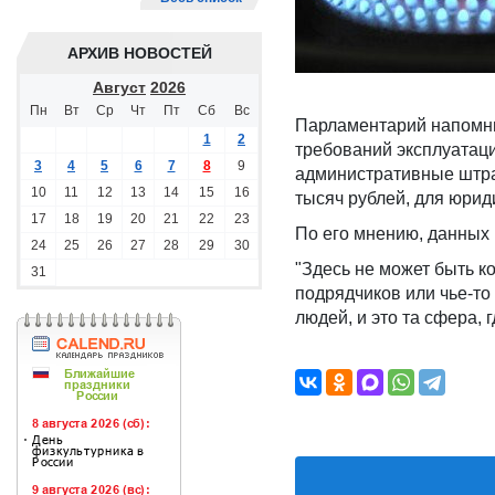
АРХИВ НОВОСТЕЙ
Август
2026
Пн
Вт
Ср
Чт
Пт
Сб
Вс
Парламентарий напомни
1
2
требований эксплуатац
3
4
5
6
7
8
9
административные штраф
10
11
12
13
14
15
16
тысяч рублей, для юриди
17
18
19
20
21
22
23
По его мнению, данных
24
25
26
27
28
29
30
"Здесь не может быть к
31
подрядчиков или чье-то
людей, и это та сфера, 