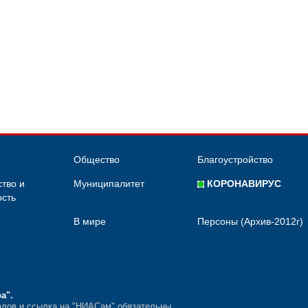
Общество
Благоустройство
тво и
Муниципалитет
КОРОНАВИРУС
сть
В мире
Персоны (Архив-2012г)
ра"
.
лов и ссылка на "НИАСам" обязательны.