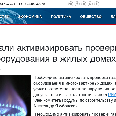
2.17
0.76
EUR
94.84
0.78
СТЕЙ
ЭКОНОМИКА
ПОЛИТИКА
ОБЩЕСТВО
БЛ
али активизировать провер
борудования в жилых домах
2
Необходимо активизировать проверки газ
оборудования в многоквартирных домах, 
усилить ответственность за нарушения, к
допускаются из-за халатности, заявил
РИА
член комитета Госдумы по строительству 
Александр Якубовский.
"Необходимо активизировать проверки га