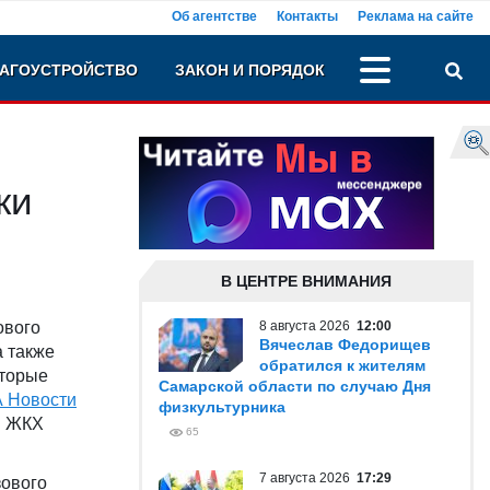
Об агентстве
Контакты
Реклама на сайте
АГОУСТРОЙСТВО
ЗАКОН И ПОРЯДОК
ки
В ЦЕНТРЕ ВНИМАНИЯ
ового
8 августа 2026
12:00
Вячеслав Федорищев
а также
обратился к жителям
оторые
Самарской области по случаю Дня
 Новости
физкультурника
и ЖКХ
65
7 августа 2026
17:29
зового