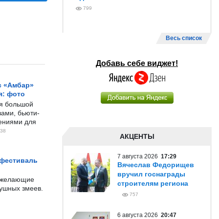
799
Весь список
Добавь себе виджет!
с «Амбар»
я: фото
ся большой
ами, бьюти-
чениями для
38
АКЦЕНТЫ
7 августа 2026
17:29
 фестиваль
Вячеслав Федорищев
вручил госнаграды
е желающие
строителям региона
душных змеев.
757
6 августа 2026
20:47