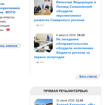
Вячеслав Федорищев и
ели
Леонид Симановский
риуроченное
обсудили
жи: ФОТО
перспективное
р-классы,
развитие Самарского региона
ния,
нтации
913
ры.
6 августа 2026
19:24
На заседании
облправительства
есь список
обсудили исполнение
бюджета региона за
первое полугодие
904
Весь список
ПРЯМАЯ РЕЧЬ/ИНТЕРВЬЮ
31 июля 2026
11:45
Андрей Карпочев: «Мы