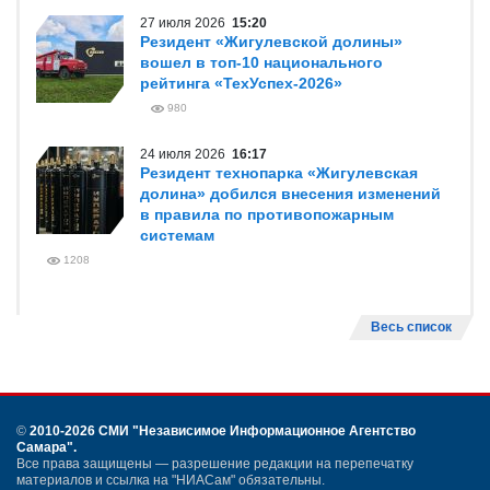
27 июля 2026
15:20
Резидент «Жигулевской долины»
вошел в топ-10 национального
рейтинга «ТехУспех-2026»
980
24 июля 2026
16:17
Резидент технопарка «Жигулевская
долина» добился внесения изменений
в правила по противопожарным
системам
1208
Весь список
©
2010-2026 СМИ
"Независимое Информационное Агентство
Самара"
.
Все права защищены — разрешение редакции на перепечатку
материалов и ссылка на "НИАСам" обязательны.