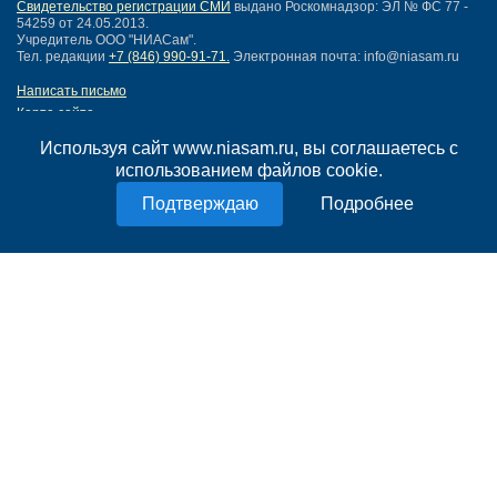
Свидетельство регистрации СМИ
выдано Роскомнадзор: ЭЛ № ФС 77 -
54259 от 24.05.2013.
Учредитель ООО "НИАСам".
Тел. редакции
+7 (846) 990-91-71.
Электронная почта: info@niasam.ru
Написать письмо
Карта сайта
Нашли ошибку?
Используя сайт www.niasam.ru, вы соглашаетесь с
Политика конфиденциальности
использованием файлов cookie.
Согласие на обработку персональных данных
18+
Подробнее
НИА Самара - новости Самары сегодня, последние новости Самары
Тольятти и Самарской области
Создание сайта —
mediaidea