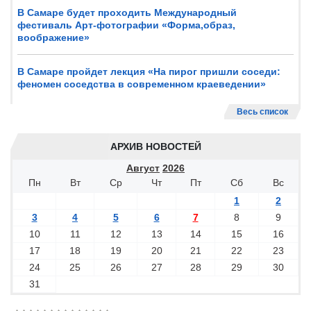
В Самаре будет проходить Международный
фестиваль Арт-фотографии «Форма,образ,
воображение»
В Самаре пройдет лекция «На пирог пришли соседи:
феномен соседства в современном краеведении»
Весь список
АРХИВ НОВОСТЕЙ
Август
2026
Пн
Вт
Ср
Чт
Пт
Сб
Вс
1
2
3
4
5
6
7
8
9
10
11
12
13
14
15
16
17
18
19
20
21
22
23
24
25
26
27
28
29
30
31