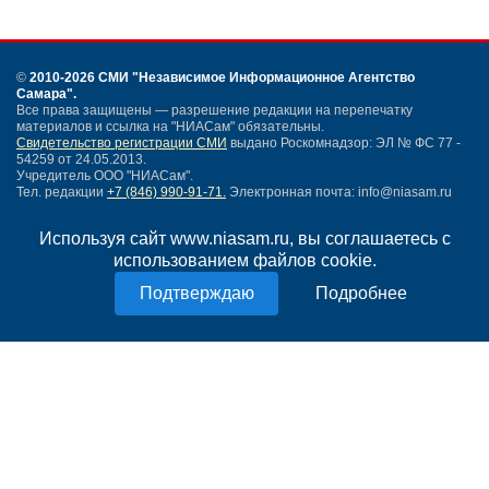
©
2010-2026 СМИ
"Независимое Информационное Агентство
Самара"
.
Все права защищены — разрешение редакции на перепечатку
материалов и ссылка на "НИАСам" обязательны.
Свидетельство регистрации СМИ
выдано Роскомнадзор: ЭЛ № ФС 77 -
54259 от 24.05.2013.
Учредитель ООО "НИАСам".
Тел. редакции
+7 (846) 990-91-71.
Электронная почта: info@niasam.ru
Написать письмо
Используя сайт www.niasam.ru, вы соглашаетесь с
Карта сайта
использованием файлов cookie.
Нашли ошибку?
Политика конфиденциальности
Подробнее
Согласие на обработку персональных данных
18+
НИА Самара - новости Самары сегодня, последние новости Самары
Тольятти и Самарской области