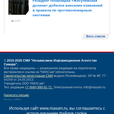
Резидент технопарка «Жигулевская
долина» добился внесения изменений
в правила по противопожарным
системам
1207
Весь список
©
2010-2026 СМИ
"Независимое Информационное Агентство
Самара"
.
Все права защищены — разрешение редакции на перепечатку
материалов и ссылка на "НИАСам" обязательны.
Свидетельство регистрации СМИ
выдано Роскомнадзор: ЭЛ № ФС 77 -
54259 от 24.05.2013.
Учредитель ООО "НИАСам".
Тел. редакции
+7 (846) 990-91-71.
Электронная почта: info@niasam.ru
Написать письмо
Карта сайта
Нашли ошибку?
Используя сайт www.niasam.ru, вы соглашаетесь с
Политика конфиденциальности
использованием файлов cookie.