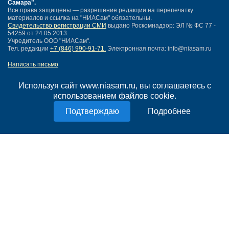
Самара"
.
Все права защищены — разрешение редакции на перепечатку
материалов и ссылка на "НИАСам" обязательны.
Свидетельство регистрации СМИ
выдано Роскомнадзор: ЭЛ № ФС 77 -
54259 от 24.05.2013.
Учредитель ООО "НИАСам".
Тел. редакции
+7 (846) 990-91-71.
Электронная почта: info@niasam.ru
Написать письмо
Карта сайта
Нашли ошибку?
Используя сайт www.niasam.ru, вы соглашаетесь с
Политика конфиденциальности
использованием файлов cookie.
Согласие на обработку персональных данных
Подробнее
18+
НИА Самара - новости Самары сегодня, последние новости Самары
Тольятти и Самарской области
Создание сайта —
mediaidea