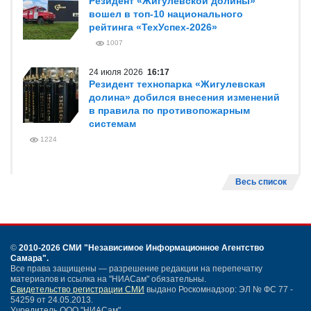
Резидент «Жигулевской долины»
вошел в топ-10 национального
рейтинга «ТехУспех-2026»
1007
24 июля 2026
16:17
Резидент технопарка «Жигулевская
долина» добился внесения изменений
в правила по противопожарным
системам
1224
Весь список
©
2010-2026 СМИ
"Независимое Информационное Агентство
Самара"
.
Все права защищены — разрешение редакции на перепечатку
материалов и ссылка на "НИАСам" обязательны.
Свидетельство регистрации СМИ
выдано Роскомнадзор: ЭЛ № ФС 77 -
54259 от 24.05.2013.
Учредитель ООО "НИАСам".