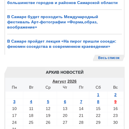
большинстве городов и районов Самарской области
В Самаре будет проходить Международный
фестиваль Арт-фотографии «Форма,образ,
воображение»
В Самаре пройдет лекция «На пирог пришли соседи:
феномен соседства в современном краеведении»
Весь список
АРХИВ НОВОСТЕЙ
Август
2026
Пн
Вт
Ср
Чт
Пт
Сб
Вс
1
2
3
4
5
6
7
8
9
10
11
12
13
14
15
16
17
18
19
20
21
22
23
24
25
26
27
28
29
30