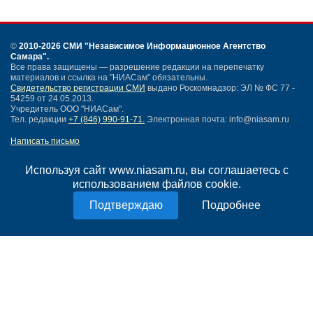
©
2010-2026 СМИ
"Независимое Информационное Агентство
Самара"
.
Все права защищены — разрешение редакции на перепечатку
материалов и ссылка на "НИАСам" обязательны.
Свидетельство регистрации СМИ
выдано Роскомнадзор: ЭЛ № ФС 77 -
54259 от 24.05.2013.
Учредитель ООО "НИАСам".
Тел. редакции
+7 (846) 990-91-71.
Электронная почта: info@niasam.ru
Написать письмо
Карта сайта
Нашли ошибку?
Используя сайт www.niasam.ru, вы соглашаетесь с
Политика конфиденциальности
использованием файлов cookie.
Согласие на обработку персональных данных
Подробнее
18+
НИА Самара - новости Самары сегодня, последние новости Самары
Тольятти и Самарской области