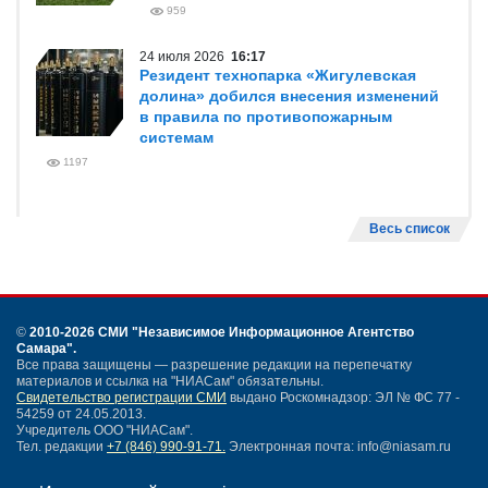
959
24 июля 2026
16:17
Резидент технопарка «Жигулевская
долина» добился внесения изменений
в правила по противопожарным
системам
1197
Весь список
©
2010-2026 СМИ
"Независимое Информационное Агентство
Самара"
.
Все права защищены — разрешение редакции на перепечатку
материалов и ссылка на "НИАСам" обязательны.
Свидетельство регистрации СМИ
выдано Роскомнадзор: ЭЛ № ФС 77 -
54259 от 24.05.2013.
Учредитель ООО "НИАСам".
Тел. редакции
+7 (846) 990-91-71.
Электронная почта: info@niasam.ru
Написать письмо