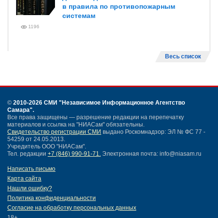
в правила по противопожарным
системам
1196
Весь список
©
2010-2026 СМИ
"Независимое Информационное Агентство
Самара"
.
Все права защищены — разрешение редакции на перепечатку
материалов и ссылка на "НИАСам" обязательны.
Свидетельство регистрации СМИ
выдано Роскомнадзор: ЭЛ № ФС 77 -
54259 от 24.05.2013.
Учредитель ООО "НИАСам".
Тел. редакции
+7 (846) 990-91-71.
Электронная почта: info@niasam.ru
Написать письмо
Карта сайта
Нашли ошибку?
Политика конфиденциальности
Согласие на обработку персональных данных
18+