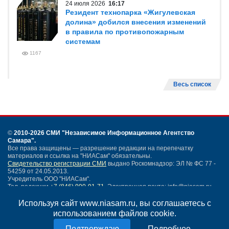
24 июля 2026
16:17
Резидент технопарка «Жигулевская
долина» добился внесения изменений
в правила по противопожарным
системам
1167
Весь список
©
2010-2026 СМИ
"Независимое Информационное Агентство
Самара"
.
Все права защищены — разрешение редакции на перепечатку
материалов и ссылка на "НИАСам" обязательны.
Свидетельство регистрации СМИ
выдано Роскомнадзор: ЭЛ № ФС 77 -
54259 от 24.05.2013.
Учредитель ООО "НИАСам".
Тел. редакции
+7 (846) 990-91-71.
Электронная почта: info@niasam.ru
Написать письмо
Используя сайт www.niasam.ru, вы соглашаетесь с
Карта сайта
использованием файлов cookie.
Нашли ошибку?
Подробнее