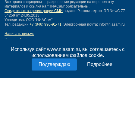
Все права защищены — разрешение редакции на перепечатку
материалов и ссылка на "НИАСам" обязательны.
Свидетельство регистрации СМИ
выдано Роскомнадзор: ЭЛ № ФС 77 -
54259 от 24.05.2013.
Учредитель ООО "НИАСам".
Тел. редакции
+7 (846) 990-91-71.
Электронная почта: info@niasam.ru
Написать письмо
Карта сайта
Нашли ошибку?
Используя сайт www.niasam.ru, вы соглашаетесь с
Политика конфиденциальности
использованием файлов cookie.
Согласие на обработку персональных данных
18+
Подробнее
НИА Самара - новости Самары сегодня, последние новости Самары
Тольятти и Самарской области
Создание сайта —
mediaidea