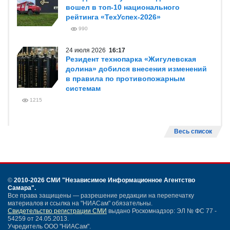
вошел в топ-10 национального
рейтинга «ТехУспех-2026»
990
24 июля 2026
16:17
Резидент технопарка «Жигулевская
долина» добился внесения изменений
в правила по противопожарным
системам
1215
Весь список
©
2010-2026 СМИ
"Независимое Информационное Агентство
Самара"
.
Все права защищены — разрешение редакции на перепечатку
материалов и ссылка на "НИАСам" обязательны.
Свидетельство регистрации СМИ
выдано Роскомнадзор: ЭЛ № ФС 77 -
54259 от 24.05.2013.
Учредитель ООО "НИАСам".