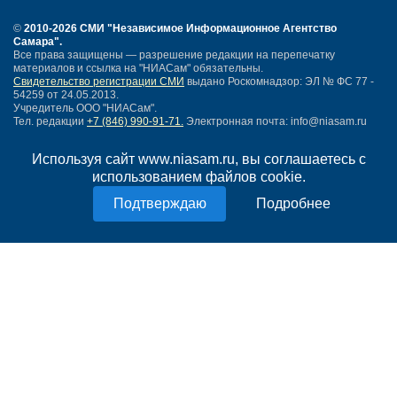
©
2010-2026 СМИ
"Независимое Информационное Агентство
Самара"
.
Все права защищены — разрешение редакции на перепечатку
материалов и ссылка на "НИАСам" обязательны.
Свидетельство регистрации СМИ
выдано Роскомнадзор: ЭЛ № ФС 77 -
54259 от 24.05.2013.
Учредитель ООО "НИАСам".
Тел. редакции
+7 (846) 990-91-71.
Электронная почта: info@niasam.ru
Написать письмо
Используя сайт www.niasam.ru, вы соглашаетесь с
Карта сайта
использованием файлов cookie.
Нашли ошибку?
Политика конфиденциальности
Подробнее
Согласие на обработку персональных данных
18+
НИА Самара - новости Самары сегодня, последние новости Самары
Тольятти и Самарской области
Создание сайта —