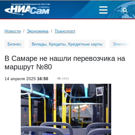
Новости
Экономика
Транспорт
Бизнес
Вклады, Кредиты, Кредитные карты
Электронн
В Самаре не нашли перевозчика на
маршрут №80
14 апреля 2025
16:50
2884