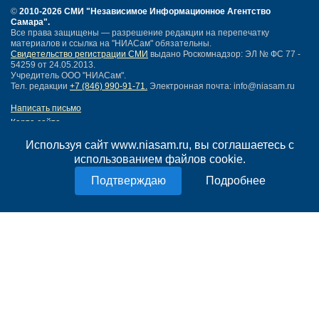
©
2010-2026 СМИ
"Независимое Информационное Агентство
Самара"
.
Все права защищены — разрешение редакции на перепечатку
материалов и ссылка на "НИАСам" обязательны.
Свидетельство регистрации СМИ
выдано Роскомнадзор: ЭЛ № ФС 77 -
54259 от 24.05.2013.
Учредитель ООО "НИАСам".
Тел. редакции
+7 (846) 990-91-71.
Электронная почта: info@niasam.ru
Написать письмо
Карта сайта
Нашли ошибку?
Используя сайт www.niasam.ru, вы соглашаетесь с
Политика конфиденциальности
использованием файлов cookie.
Согласие на обработку персональных данных
18+
Подробнее
НИА Самара - новости Самары сегодня, последние новости Самары
Тольятти и Самарской области
Создание сайта —
mediaidea