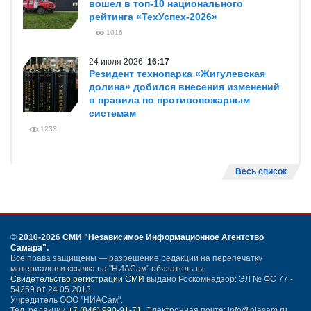
вошел в топ-10 национального
рейтинга «ТехУспех-2026»
1016
24 июля 2026
16:17
Резидент технопарка «Жигулевская
долина» добился внесения изменений
в правила по противопожарным
системам
1233
Весь список
©
2010-2026 СМИ
"Независимое Информационное Агентство
Самара"
.
Все права защищены — разрешение редакции на перепечатку
материалов и ссылка на "НИАСам" обязательны.
Свидетельство регистрации СМИ
выдано Роскомнадзор: ЭЛ № ФС 77 -
54259 от 24.05.2013.
Учредитель ООО "НИАСам".
Тел. редакции
+7 (846) 990-91-71.
Электронная почта: info@niasam.ru