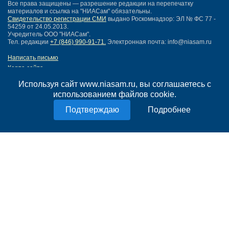
Все права защищены — разрешение редакции на перепечатку
материалов и ссылка на "НИАСам" обязательны.
Свидетельство регистрации СМИ
выдано Роскомнадзор: ЭЛ № ФС 77 -
54259 от 24.05.2013.
Учредитель ООО "НИАСам".
Тел. редакции
+7 (846) 990-91-71.
Электронная почта: info@niasam.ru
Написать письмо
Карта сайта
Нашли ошибку?
Используя сайт www.niasam.ru, вы соглашаетесь с
Политика конфиденциальности
использованием файлов cookie.
Согласие на обработку персональных данных
18+
Подробнее
НИА Самара - новости Самары сегодня, последние новости Самары
Тольятти и Самарской области
Создание сайта —
mediaidea