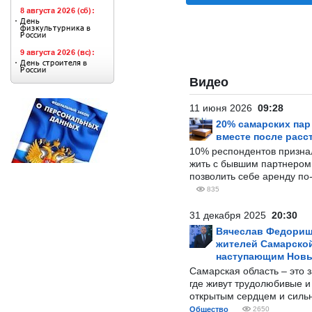
Видео
11 июня 2026
09:28
20% самарских па
вместе после расс
10% респондентов призна
жить с бывшим партнером и
позволить себе аренду по
835
31 декабря 2025
20:30
Вячеслав Федорищ
жителей Самарской
наступающим Нов
Самарская область – это 
где живут трудолюбивые и
открытым сердцем и силь
Общество
2650