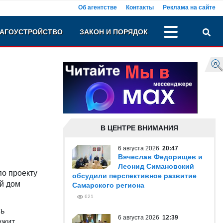
Об агентстве
Контакты
Реклама на сайте
АГОУСТРОЙСТВО
ЗАКОН И ПОРЯДОК
В ЦЕНТРЕ ВНИМАНИЯ
6 августа 2026
20:47
Вячеслав Федорищев и
Леонид Симановский
о проекту
обсудили перспективное развитие
ый дом
Самарского региона
621
сь
6 августа 2026
12:39
ежит