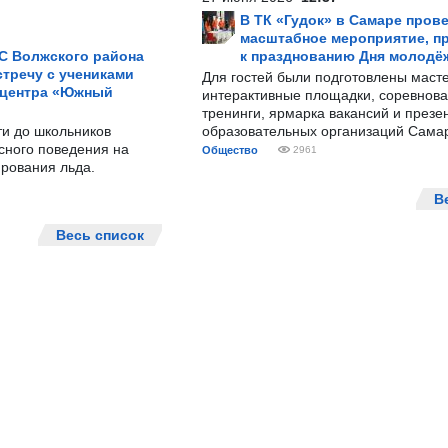
В ТК «Гудок» в Самаре пров
масштабное мероприятие, п
С Волжского района
к празднованию Дня молодё
тречу с учениками
Для гостей были подготовлены масте
 центра «Южный
интерактивные площадки, соревнова
тренинги, ярмарка вакансий и презе
ти до школьников
образовательных организаций Сама
сного поведения на
Общество
2961
рования льда.
В
Весь список