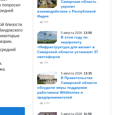
Самарская область
к попросил
укрепит
средней
взаимодействие с Республикой
Индия
595
ой близости
Линдовского
5 августа 2026
13:50
 некоторые
В этом году по
мэрии.
нацпроекту
«Инфраструктура для жизни» в
 средней
Самарской области установят 37
светофоров
786
я.
жа.
5 августа 2026
13:35
В Правительстве
Самарской области
обсудили меры поддержки
работников Wildberries и
предпринимателей
1030
5 августа 2026
11:59