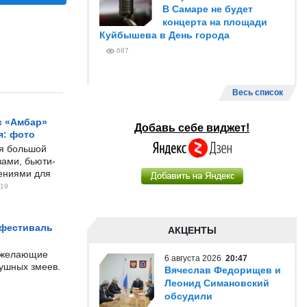
В Самаре не будет
концерта на площади
Куйбышева в День города
687
Весь список
с «Амбар»
Добавь себе виджет!
я: фото
ся большой
ами, бьюти-
чениями для
19
 фестиваль
АКЦЕНТЫ
е желающие
6 августа 2026
20:47
душных змеев.
Вячеслав Федорищев и
Леонид Симановский
обсудили