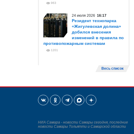
963
24 июля 2026
16:17
Резидент технопарка
«Жигулевская долина»
добился внесения
изменений в правила по
противопожарным системам
1201
Весь список
НИА Самара - новости Самары сегодня, последние
новости Самары Тольятти и Самарской области