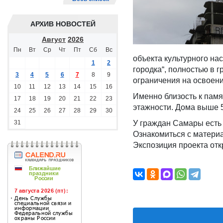
АРХИВ НОВОСТЕЙ
Август
2026
Пн
Вт
Ср
Чт
Пт
Сб
Вс
объекта культурного на
1
2
городка“, полностью в 
3
4
5
6
7
8
9
ограничения на освоени
10
11
12
13
14
15
16
Именно близость к памя
17
18
19
20
21
22
23
этажности. Дома выше 5
24
25
26
27
28
29
30
31
У граждан Самары есть 
Ознакомиться с материа
Экспозиция проекта отк