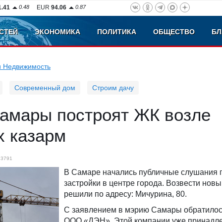
1.41
0.48
EUR
94.06
0.87
СТЕЙ
ЭКОНОМИКА
ПОЛИТИКА
ОБЩЕСТВО
БЛ
и Недвижимость
Современный дом
Строим дачу
Самары построят ЖК возле
х казарм
3791
В Самаре начались публичные слушания п
застройки в центре города. Возвести нов
решили по адресу: Мичурина, 80.
С заявлением в мэрию Самары обратило
ООО «ДЭН». Этой компании уже принадл