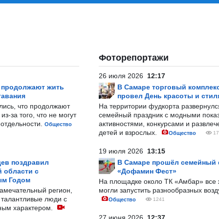
Фоторепортажи
26 июля 2026
12:17
р продолжают жить
В Самаре торговый комплек
тавания
провел День красоты и стил
лись, что продолжают
На территории фудкорта развернул
з-за того, что не могут
семейный праздник с модными показ
-отдельности.
активностями, конкурсами и развле
Общество
детей и взрослых.
Общество
17
19 июля 2026
13:15
ев поздравил
В Самаре прошёл семейный
 области с
«Дофамин Фест»
ым Годом
На площадке около ТК «Амбар» вс
замечательный регион,
могли запустить разнообразных воз
 талантливые люди с
Общество
1241
ным характером.
27 июня 2026
12:37