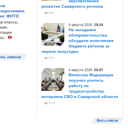
перспективное
ели
развитие Самарского региона
риуроченное
619
жи: ФОТО
р-классы,
6 августа 2026
19:24
ния,
На заседании
нтации
облправительства
ры.
обсудили исполнение
бюджета региона за
первое полугодие
есь список
676
4 августа 2026
20:07
Вячеслав Федорищев
поручил усилить
работу по
трудоустройству
ветеранов СВО в Самарской области
1172
Весь список