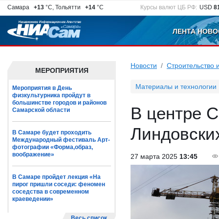
Самара
+13
°C, Тольятти
+14
°C
Курсы валют ЦБ РФ:
USD
8
ЛЕНТА НОВО
Новости
Строительство 
МЕРОПРИЯТИЯ
Материалы и технологии
Мероприятия в День
физкультурника пройдут в
большинстве городов и районов
В центре 
Самарской области
Линдовски
В Самаре будет проходить
Международный фестиваль Арт-
фотографии «Форма,образ,
воображение»
27 марта 2025
13:45
В Самаре пройдет лекция «На
пирог пришли соседи: феномен
соседства в современном
краеведении»
Весь список