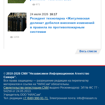
971
24 июля 2026
16:17
Резидент технопарка «Жигулевская
долина» добился внесения изменений
в правила по противопожарным
системам
1204
Весь список
©
2010-2026 СМИ
"Независимое Информационное Агентство
Самара"
.
Все права защищены — разрешение редакции на перепечатку
материалов и ссылка на "НИАСам" обязательны.
Свидетельство регистрации СМИ
выдано Роскомнадзор: ЭЛ № ФС 77 -
54259 от 24.05.2013.
Учредитель ООО "НИАСам".
Тел. редакции
+7 (846) 990-91-71.
Электронная почта: info@niasam.ru