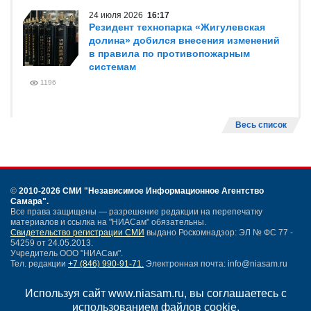
24 июля 2026
16:17
Резидент технопарка «Жигулевская
долина» добился внесения изменений
в правила по противопожарным
системам
1196
Весь список
©
2010-2026 СМИ
"Независимое Информационное Агентство
Самара"
.
Все права защищены — разрешение редакции на перепечатку
материалов и ссылка на "НИАСам" обязательны.
Свидетельство регистрации СМИ
выдано Роскомнадзор: ЭЛ № ФС 77 -
54259 от 24.05.2013.
Учредитель ООО "НИАСам".
Тел. редакции
+7 (846) 990-91-71.
Электронная почта: info@niasam.ru
Написать письмо
Используя сайт www.niasam.ru, вы соглашаетесь с
Карта сайта
использованием файлов cookie.