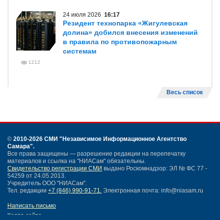
24 июля 2026
16:17
Резидент технопарка «Жигулевская
долина» добился внесения изменений
в правила по противопожарным
системам
1212
Весь список
©
2010-2026 СМИ
"Независимое Информационное Агентство
Самара"
.
Все права защищены — разрешение редакции на перепечатку
материалов и ссылка на "НИАСам" обязательны.
Свидетельство регистрации СМИ
выдано Роскомнадзор: ЭЛ № ФС 77 -
54259 от 24.05.2013.
Учредитель ООО "НИАСам".
Тел. редакции
+7 (846) 990-91-71.
Электронная почта: info@niasam.ru
Написать письмо
Карта сайта