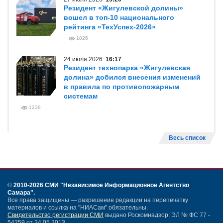
Резидент «Жигулевской долины»
вошел в топ-10 национального
рейтинга «ТехУспех-2026»
1026
24 июля 2026
16:17
Резидент технопарка «Жигулевская
долина» добился внесения изменений
в правила по противопожарным
системам
1239
Весь список
©
2010-2026 СМИ
"Независимое Информационное Агентство
Самара"
.
Все права защищены — разрешение редакции на перепечатку
материалов и ссылка на "НИАСам" обязательны.
Свидетельство регистрации СМИ
выдано Роскомнадзор: ЭЛ № ФС 77 -
54259 от 24.05.2013.