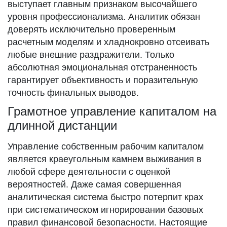
выступает главным признаком высочайшего
уровня профессионализма. Аналитик обязан
доверять исключительно проверенным
расчетным моделям и хладнокровно отсеивать
любые внешние раздражители. Только
абсолютная эмоциональная отстраненность
гарантирует объективность и поразительную
точность финальных выводов.
Грамотное управление капиталом на
длинной дистанции
Управление собственным рабочим капиталом
является краеугольным камнем выживания в
любой сфере деятельности с оценкой
вероятностей. Даже самая совершенная
аналитическая система быстро потерпит крах
при систематическом игнорировании базовых
правил финансовой безопасности. Настоящие