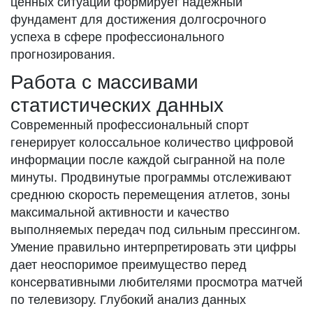
ценных ситуаций формирует надежный
фундамент для достижения долгосрочного
успеха в сфере профессионального
прогнозирования.
Работа с массивами
статистических данных
Современный профессиональный спорт
генерирует колоссальное количество цифровой
информации после каждой сыгранной на поле
минуты. Продвинутые программы отслеживают
среднюю скорость перемещения атлетов, зоны
максимальной активности и качество
выполняемых передач под сильным прессингом.
Умение правильно интерпретировать эти цифры
дает неоспоримое преимущество перед
консервативными любителями просмотра матчей
по телевизору. Глубокий анализ данных