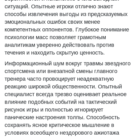
ситуаций. Опытные игроки отлично знают
способы извлечения выгоды из предсказуемых
эмоциональных ошибок своих менее
компетентных оппонентов. Глубокое понимание
психологии масс позволяет грамотным
аналитикам уверенно действовать против
течения и находить скрытую ценность.
Информационный шум вокруг травмы звездного
спортсмена или внезапной смены главного
тренера часто провоцирует неадекватную
реакцию широкой общественности. Опытный
специалист всегда трезво оценивает реальное
влияние подобных событий на тактический
рисунок игры и полностью игнорирует
панические настроения толпы. Способность
сохранять ясное критическое мышление в
условиях всеобщего нездорового ажиотажа