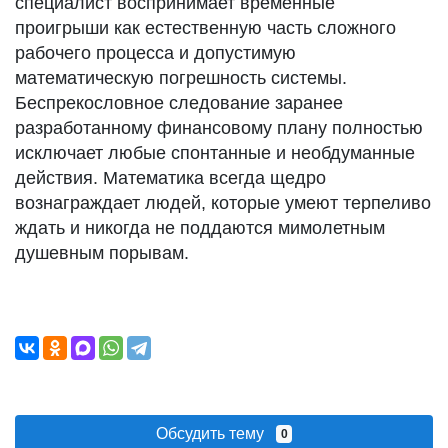
специалист воспринимает временные
проигрыши как естественную часть сложного
рабочего процесса и допустимую
математическую погрешность системы.
Беспрекословное следование заранее
разработанному финансовому плану полностью
исключает любые спонтанные и необдуманные
действия. Математика всегда щедро
вознаграждает людей, которые умеют терпеливо
ждать и никогда не поддаются мимолетным
душевным порывам.
Обсудить тему
0