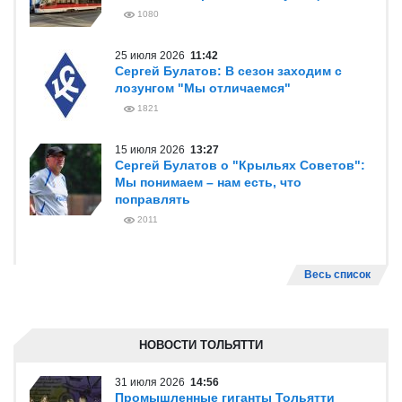
1080
25 июля 2026
11:42
Сергей Булатов: В сезон заходим с
лозунгом "Мы отличаемся"
1821
15 июля 2026
13:27
Сергей Булатов о "Крыльях Советов":
Мы понимаем – нам есть, что
поправлять
2011
Весь список
НОВОСТИ ТОЛЬЯТТИ
31 июля 2026
14:56
Промышленные гиганты Тольятти