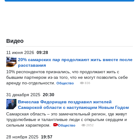
Видео
11 июня 2026
09:28
20% самарских пар продолжают жить вместе после
расставания
10% респондентов признались, что продолжают жить с
бывшим партнером из-за того, что не могут позволить себе
аренду по-отдельности.
Общество
836
31 декабря 2025
20:30
Вячеслав Федорищев поздравил жителей
Самарской области с наступающим Новым Годом
Самарская область – это замечательный регион, где живут
трудолюбивые и талантливые люди с открытым сердцем и
сильным характером.
Общество
2652
28 ноября 2025
19:57