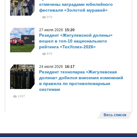
отмечены наградами юбилейного
фестиваля «Золотой муравей»
979
27 июля 2026
15:20
Резидент «Жигулевской долины»
вошел в топ-10 национального
рейтинга «ТехУспех-2026»
979
24 июля 2026
16:17
Резидент технопарка «Жигулевская
долина» добился внесения изменений
в правила по противопожарным
системам
1207
Весь список