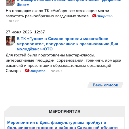
Фест»
На площадке около ТК «Амбар» все желающие могли
запустить разнообразных воздушных змеев.
Общество
1251
27 июня 2026
12:37
В ТК «Гудок» в Самаре провели масштабное
мероприятие, приуроченное к празднованию Дня
молодёжи: ФОТО
Для гостей были подготовлены мастер-классы,
интерактивные площадки, соревнования, тренинги, ярмарка
вакансий и презентации образовательных организаций
Самары.
Общество
2974
Весь список
МЕРОПРИЯТИЯ
Мероприятия в День физкультурника пройдут в
большинстве городов и районов Самарской области