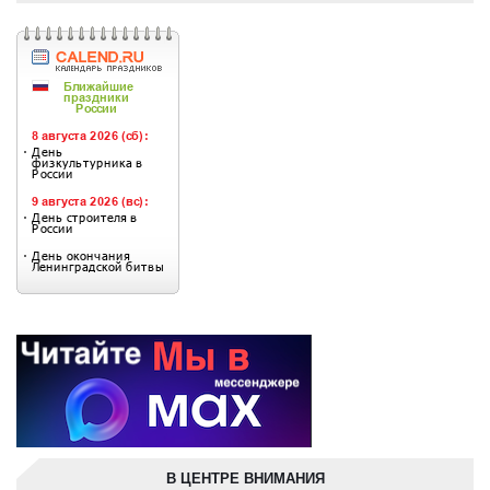
В ЦЕНТРЕ ВНИМАНИЯ