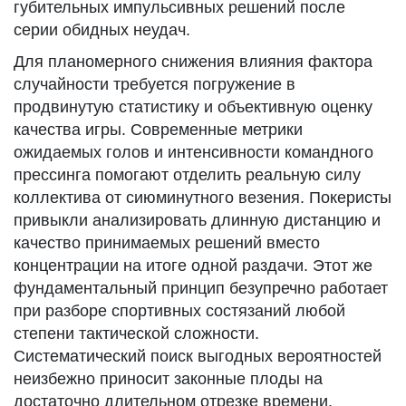
губительных импульсивных решений после
серии обидных неудач.
Для планомерного снижения влияния фактора
случайности требуется погружение в
продвинутую статистику и объективную оценку
качества игры. Современные метрики
ожидаемых голов и интенсивности командного
прессинга помогают отделить реальную силу
коллектива от сиюминутного везения. Покеристы
привыкли анализировать длинную дистанцию и
качество принимаемых решений вместо
концентрации на итоге одной раздачи. Этот же
фундаментальный принцип безупречно работает
при разборе спортивных состязаний любой
степени тактической сложности.
Систематический поиск выгодных вероятностей
неизбежно приносит законные плоды на
достаточно длительном отрезке времени.