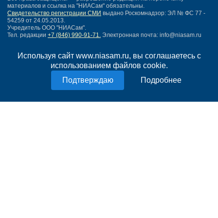
материалов и ссылка на "НИАСам" обязательны.
Свидетельство регистрации СМИ
выдано Роскомнадзор: ЭЛ № ФС 77 -
54259 от 24.05.2013.
Учредитель ООО "НИАСам".
Тел. редакции
+7 (846) 990-91-71.
Электронная почта: info@niasam.ru
Написать письмо
Используя сайт www.niasam.ru, вы соглашаетесь с
Карта сайта
использованием файлов cookie.
Нашли ошибку?
Политика конфиденциальности
Подробнее
Согласие на обработку персональных данных
18+
НИА Самара - новости Самары сегодня, последние новости Самары
Тольятти и Самарской области
Создание сайта —
mediaidea