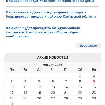
В Самаре проходит Котофест: сегодня второй день!
Мероприятия в День физкультурника пройдут в
большинстве городов и районов Самарской области
В Самаре будет проходить Международный
фестиваль Арт-фотографии «Форма,образ,
воображение»
Весь список
АРХИВ НОВОСТЕЙ
Август
2026
Пн
Вт
Ср
Чт
Пт
Сб
Вс
1
2
3
4
5
6
7
8
9
10
11
12
13
14
15
16
17
18
19
20
21
22
23
24
25
26
27
28
29
30
31