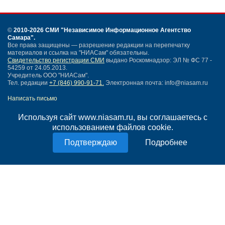
©
2010-2026 СМИ
"Независимое Информационное Агентство
Самара"
.
Все права защищены — разрешение редакции на перепечатку
материалов и ссылка на "НИАСам" обязательны.
Свидетельство регистрации СМИ
выдано Роскомнадзор: ЭЛ № ФС 77 -
54259 от 24.05.2013.
Учредитель ООО "НИАСам".
Тел. редакции
+7 (846) 990-91-71.
Электронная почта: info@niasam.ru
Написать письмо
Карта сайта
Используя сайт www.niasam.ru, вы соглашаетесь с
Нашли ошибку?
использованием файлов cookie.
Политика конфиденциальности
Согласие на обработку персональных данных
Подробнее
18+
НИА Самара - новости Самары сегодня, последние новости Самары
Тольятти и Самарской области