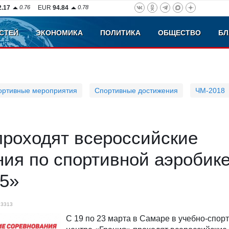
2.17
0.76
EUR
94.84
0.78
СТЕЙ
ЭКОНОМИКА
ПОЛИТИКА
ОБЩЕСТВО
БЛ
ортивные мероприятия
Спортивные достижения
ЧМ-2018
проходят всероссийские
ия по спортивной аэробик
25»
3313
С 19 по 23 марта в Самаре в учебно-спор