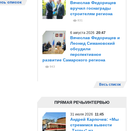
есь список
Вячеслав Федорищев
вручил госнаграды
строителям региона
831
6 августа 2026
20:47
Вячеслав Федорищев и
Леонид Симановский
обсудили
перспективное
развитие Самарского региона
943
Весь список
ПРЯМАЯ РЕЧЬ/ИНТЕРВЬЮ
31 июля 2026
11:45
Андрей Карпочев: «Мы
стремимся вывести
„Татры“ из