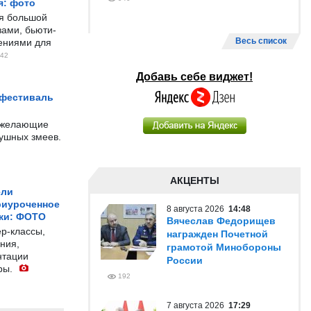
я: фото
ся большой
ами, бьюти-
Весь список
чениями для
42
Добавь себе виджет!
 фестиваль
е желающие
душных змеев.
АКЦЕНТЫ
ели
риуроченное
8 августа 2026
14:48
жи: ФОТО
Вячеслав Федорищев
р-классы,
награжден Почетной
ния,
грамотой Минобороны
нтации
России
ры.
192
7 августа 2026
17:29