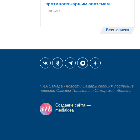
противопожарным системам
1215
Весь список
НИА Самара - новости Самары сегодня, последние
новости Самары Тольятти и Самарской области
Создание сайта —
mediaidea