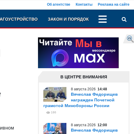
Об агентстве
Контакты
Реклама на сайте
АГОУСТРОЙСТВО
ЗАКОН И ПОРЯДОК
В ЦЕНТРЕ ВНИМАНИЯ
8 августа 2026
14:48
е
Вячеслав Федорищев
награжден Почетной
грамотой Минобороны России
186
8 августа 2026
12:00
тивном
Вячеслав Федорищев