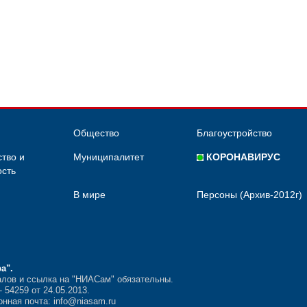
Общество
Благоустройство
тво и
Муниципалитет
КОРОНАВИРУС
сть
В мире
Персоны (Архив-2012г)
ра"
.
лов и ссылка на "НИАСам" обязательны.
54259 от 24.05.2013.
нная почта: info@niasam.ru