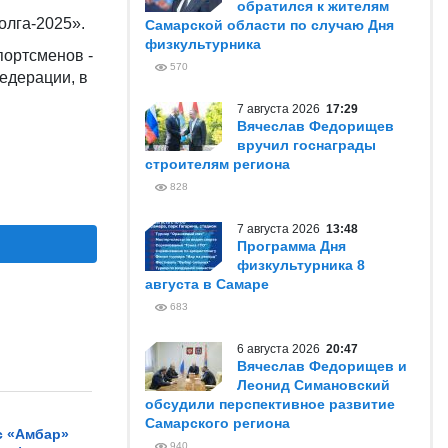
обратился к жителям
олга-2025».
Самарской области по случаю Дня
физкультурника
портсменов -
570
едерации, в
7 августа 2026
17:29
Вячеслав Федорищев
вручил госнаграды
строителям региона
828
7 августа 2026
13:48
Программа Дня
физкультурника 8
августа в Самаре
683
6 августа 2026
20:47
Вячеслав Федорищев и
Леонид Симановский
обсудили перспективное развитие
Самарского региона
с «Амбар»
940