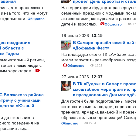
тавания
провел День красоты и стил
лись, что продолжают
На территории фудкорта развернул
з-за того, что не могут
семейный праздник с модными показ
-отдельности.
активностями, конкурсами и развле
Общество
детей и взрослых.
Общество
17
19 июля 2026
13:15
ев поздравил
В Самаре прошёл семейный
 области с
«Дофамин Фест»
ым Годом
На площадке около ТК «Амбар» вс
замечательный регион,
могли запустить разнообразных воз
 талантливые люди с
Общество
1262
ным характером.
27 июня 2026
12:37
В ТК «Гудок» в Самаре пров
масштабное мероприятие, п
С Волжского района
к празднованию Дня молодё
тречу с учениками
Для гостей были подготовлены масте
 центра «Южный
интерактивные площадки, соревнова
тренинги, ярмарка вакансий и презе
ти до школьников
образовательных организаций Сама
сного поведения на
Общество
2984
рования льда.