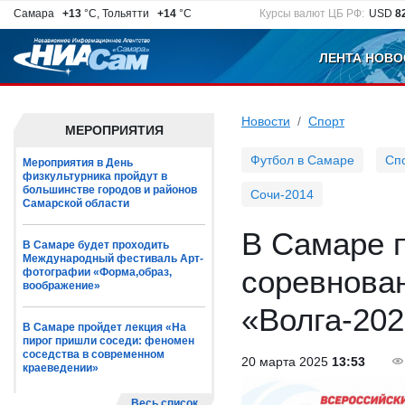
Самара
+13
°C, Тольятти
+14
°C
Курсы валют ЦБ РФ:
USD
8
ЛЕНТА НОВО
Новости
Спорт
МЕРОПРИЯТИЯ
Футбол в Самаре
Сп
Мероприятия в День
физкультурника пройдут в
большинстве городов и районов
Сочи-2014
Самарской области
В Самаре 
В Самаре будет проходить
Международный фестиваль Арт-
соревнован
фотографии «Форма,образ,
воображение»
«Волга-20
В Самаре пройдет лекция «На
пирог пришли соседи: феномен
соседства в современном
20 марта 2025
13:53
краеведении»
Весь список