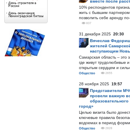
вместе после расс
10% респондентов призна
жить с бывшим партнером и
позволить себе аренду по
837
31 декабря 2025
20:30
Вячеслав Федорищ
жителей Самарской
наступающим Нов
Самарская область – это 
где живут трудолюбивые и
открытым сердцем и силь
Общество
2655
28 ноября 2025
19:57
Представители МЧ
провели важную вс
образовательного
город»
Целью визита было донес
ключевые правила безопа
водоемах в период форми
Общество
2828