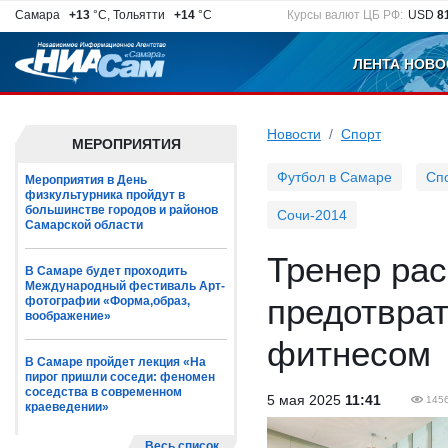
Самара
+13
°C, Тольятти
+14
°C
Курсы валют ЦБ РФ:
USD
8
ЛЕНТА НОВО
Новости
Спорт
МЕРОПРИЯТИЯ
Футбол в Самаре
Сп
Мероприятия в День
физкультурника пройдут в
большинстве городов и районов
Сочи-2014
Самарской области
Тренер рас
В Самаре будет проходить
Международный фестиваль Арт-
предотврат
фотографии «Форма,образ,
воображение»
фитнесом
В Самаре пройдет лекция «На
пирог пришли соседи: феномен
соседства в современном
5 мая 2025
11:41
145
краеведении»
Весь список