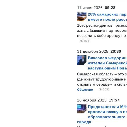
11 июня 2026
09:28
20% самарских па
вместе после расс
10% респондентов призна
жить с бывшим партнером и
позволить себе аренду по
835
31 декабря 2025
20:30
Вячеслав Федорищ
жителей Самарской
наступающим Нов
Самарская область – это 
где живут трудолюбивые и
открытым сердцем и силь
Общество
2652
28 ноября 2025
19:57
Представители МЧ
провели важную вс
образовательного
город»