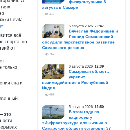
горания. О
физкультурника 8
ятиях
августа в Самаре
ер
418
жки Levita
u»
.
6 августа 2026
20:47
Вячеслав Федорищев и
вится всё
Леонид Симановский
е спорта, но
обсудили перспективное развитие
Самарского региона
твий от
767
ет
6 августа 2026
12:39
е только
Самарская область
укрепит
взаимодействие с Республикой
ения сна и
Индия
698
ственный
5 августа 2026
13:50
В этом году по
— это
нацпроекту
вности
«Инфраструктура для жизни» в
ерерывах
Самарской области установят 37