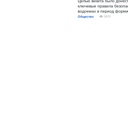
Целью визита было донес
ключевые правила безопа
водоемах в период форми
Общество
2825