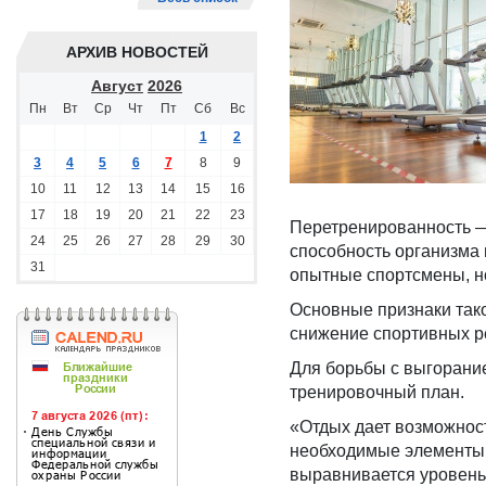
АРХИВ НОВОСТЕЙ
Август
2026
Пн
Вт
Ср
Чт
Пт
Сб
Вс
1
2
3
4
5
6
7
8
9
10
11
12
13
14
15
16
17
18
19
20
21
22
23
Перетренированность —
24
25
26
27
28
29
30
способность организма 
31
опытные спортсмены, но
Основные признаки тако
снижение спортивных р
Для борьбы с выгорани
тренировочный план.
«Отдых дает возможност
необходимые элементы 
выравнивается уровень 