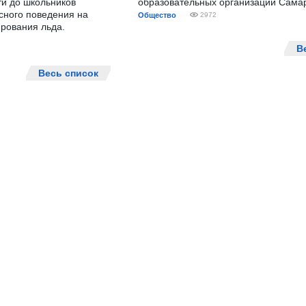
ти до школьников
образовательных организаций Сама
сного поведения на
Общество
2972
рования льда.
В
Весь список