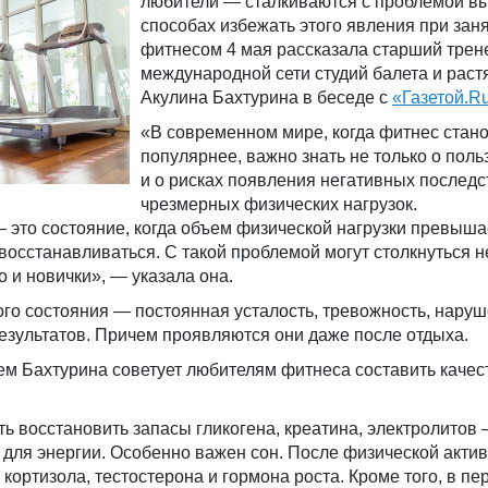
любители — сталкиваются с проблемой вы
способах избежать этого явления при зан
фитнесом 4 мая рассказала старший трен
международной сети студий балета и растя
Акулина Бахтурина в беседе с
«Газетой.R
«В современном мире, когда фитнес стано
популярнее, важно знать не только о польз
и о рисках появления негативных последс
чрезмерных физических нагрузок.
 это состояние, когда объем физической нагрузки превыша
восстанавливаться. С такой проблемой могут столкнуться н
 и новички», — указала она.
го состояния — постоянная усталость, тревожность, наруш
езультатов. Причем проявляются они даже после отдыха.
ем Бахтурина советует любителям фитнеса составить каче
ь восстановить запасы гликогена, креатина, электролитов 
для энергии. Особенно важен сон. После физической акти
кортизола, тестостерона и гормона роста. Кроме того, в п