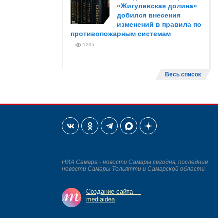
«Жигулевская долина»
добился внесения
изменений в правила по
противопожарным системам
1205
Весь список
НИА Самара - новости Самары сегодня, последние
новости Самары Тольятти и Самарской области
Создание сайта —
mediaidea