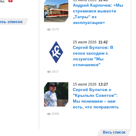
31 июля 2026
11:45
ры.
Андрей Карпочев: «Мы
стремимся вывести
„Татры“ из
есь список
эксплуатации»
1075
25 июля 2026
11:42
Сергей Булатов: В
сезон заходим с
лозунгом "Мы
отличаемся"
1817
15 июля 2026
13:27
Сергей Булатов о
"Крыльях Советов":
Мы понимаем – нам
есть, что поправлять
2009
Весь список