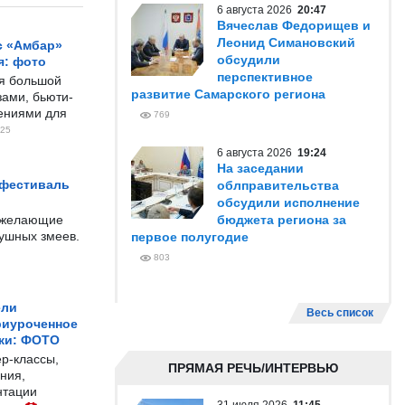
6 августа 2026
20:47
Вячеслав Федорищев и
Леонид Симановский
с «Амбар»
обсудили
я: фото
перспективное
ся большой
развитие Самарского региона
ами, бьюти-
чениями для
769
25
6 августа 2026
19:24
На заседании
 фестиваль
облправительства
обсудили исполнение
е желающие
бюджета региона за
душных змеев.
первое полугодие
803
ели
Весь список
риуроченное
жи: ФОТО
р-классы,
ПРЯМАЯ РЕЧЬ/ИНТЕРВЬЮ
ния,
нтации