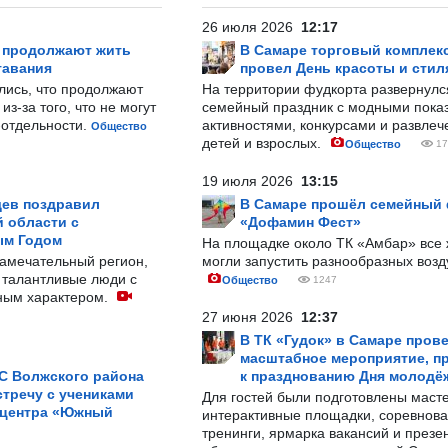
26 июля 2026
12:17
р продолжают жить
В Самаре торговый комплек
тавания
провел День красоты и стил
лись, что продолжают
На территории фудкорта развернул
з-за того, что не могут
семейный праздник с модными показ
-отдельности.
активностями, конкурсами и развле
Общество
детей и взрослых.
Общество
17
19 июля 2026
13:15
ев поздравил
В Самаре прошёл семейный
 области с
«Дофамин Фест»
ым Годом
На площадке около ТК «Амбар» вс
замечательный регион,
могли запустить разнообразных воз
 талантливые люди с
Общество
1247
ным характером.
27 июня 2026
12:37
В ТК «Гудок» в Самаре пров
масштабное мероприятие, п
С Волжского района
к празднованию Дня молодё
тречу с учениками
Для гостей были подготовлены масте
 центра «Южный
интерактивные площадки, соревнова
тренинги, ярмарка вакансий и презе