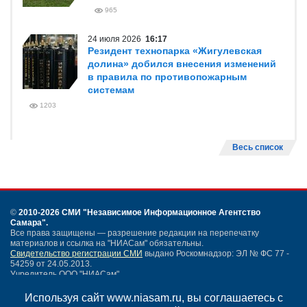
965
24 июля 2026
16:17
Резидент технопарка «Жигулевская
долина» добился внесения изменений
в правила по противопожарным
системам
1203
Весь список
©
2010-2026 СМИ
"Независимое Информационное Агентство
Самара"
.
Все права защищены — разрешение редакции на перепечатку
материалов и ссылка на "НИАСам" обязательны.
Свидетельство регистрации СМИ
выдано Роскомнадзор: ЭЛ № ФС 77 -
54259 от 24.05.2013.
Учредитель ООО "НИАСам".
Тел. редакции
+7 (846) 990-91-71.
Электронная почта: info@niasam.ru
Используя сайт www.niasam.ru, вы соглашаетесь с
Написать письмо