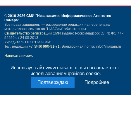
©
2010-2026 СМИ
"Независимое Информационное Агентство
Самара"
.
Все права защищены — разрешение редакции на перепечатку
материалов и ссылка на "НИАСам" обязательны.
Свидетельство регистрации СМИ
выдано Роскомнадзор: ЭЛ № ФС 77 -
54259 от 24.05.2013.
Учредитель ООО "НИАСам".
Тел. редакции
+7 (846) 990-91-71.
Электронная почта: info@niasam.ru
Написать письмо
Карта сайта
Нашли ошибку?
Используя сайт www.niasam.ru, вы соглашаетесь с
Политика конфиденциальности
использованием файлов cookie.
Согласие на обработку персональных данных
Подробнее
18+
НИА Самара - новости Самары сегодня, последние новости Самары
Тольятти и Самарской области