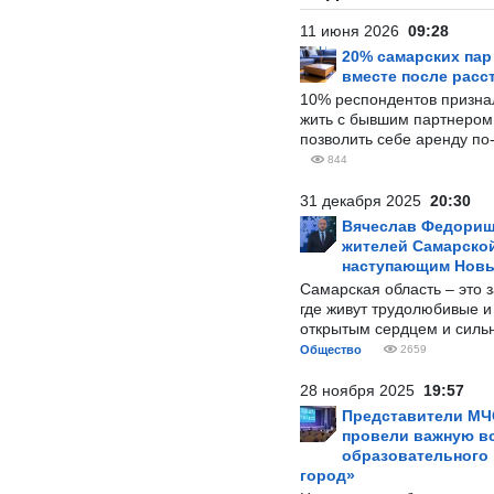
11 июня 2026
09:28
20% самарских па
вместе после расс
10% респондентов призна
жить с бывшим партнером и
позволить себе аренду по
844
31 декабря 2025
20:30
Вячеслав Федорищ
жителей Самарской
наступающим Нов
Самарская область – это 
где живут трудолюбивые и
открытым сердцем и силь
Общество
2659
28 ноября 2025
19:57
Представители МЧ
провели важную вс
образовательного
город»