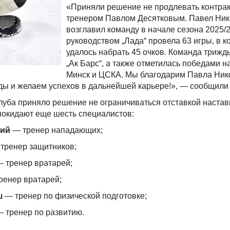
«Приняли решение не продлевать контрак
тренером Павлом Десятковым. Павел Ни
возглавил команду в начале сезона 2025/2
руководством „Лада“ провела 63 игры, в к
удалось набрать 45 очков. Команда триж
„Ак Барс“, а также отметилась победами н
Минск и ЦСКА. Мы благодарим Павла Ник
ды и желаем успехов в дальнейшей карьере!», — сообщили 
луба приняло решение не ограничиваться отставкой настав
покидают еще шесть специалистов:
кий
— тренер нападающих;
тренер защитников;
 тренер вратарей;
ренер вратарей;
ш
— тренер по физической подготовке;
 тренер по развитию.