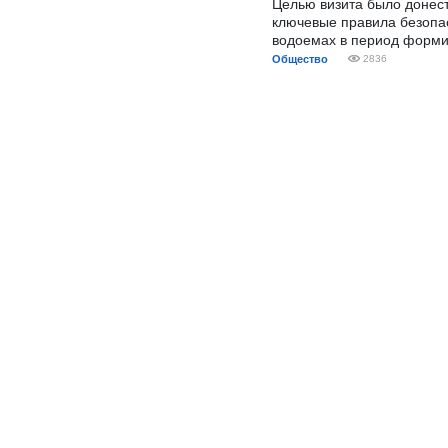
Целью визита было донес
ключевые правила безопа
водоемах в период форми
Общество
2836