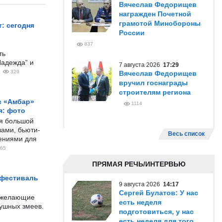
Вячеслав Федорищев
награжден Почетной
грамотой Минобороны
: сегодня
России
837
ть
Надежда” и
7 августа 2026
17:29
329
Вячеслав Федорищев
вручил госнаграды
строителям региона
с «Амбар»
1114
я: фото
ся большой
ами, бьюти-
Весь список
чениями для
65
ПРЯМАЯ РЕЧЬ/ИНТЕРВЬЮ
 фестиваль
9 августа 2026
14:17
Сергей Булатов: У нас
е желающие
есть неделя
душных змеев.
подготовиться, у нас
есть неделя для того,