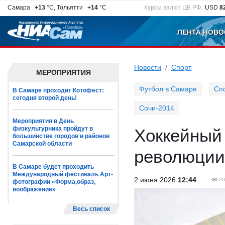
Самара
+13
°C, Тольятти
+14
°C
Курсы валют ЦБ РФ:
USD
8
ЛЕНТА НОВО
Новости
Спорт
МЕРОПРИЯТИЯ
Футбол в Самаре
Сп
В Самаре проходит Котофест:
сегодня второй день!
Сочи-2014
Мероприятия в День
физкультурника пройдут в
Хоккейный
большинстве городов и районов
Самарской области
революции 
В Самаре будет проходить
Международный фестиваль Арт-
2 июня 2026
12:44
20
фотографии «Форма,образ,
воображение»
Весь список