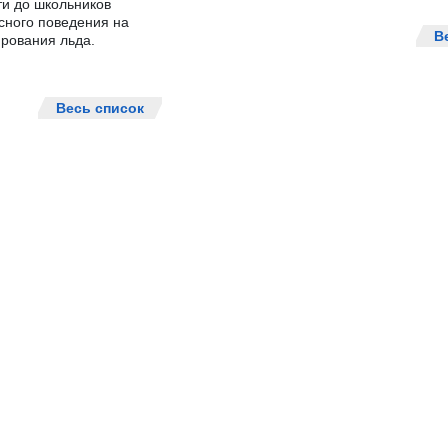
ти до школьников
сного поведения на
В
рования льда.
Весь список