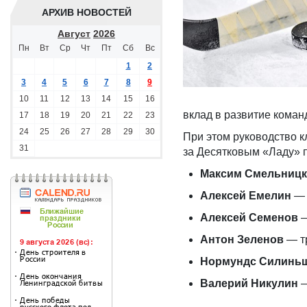
АРХИВ НОВОСТЕЙ
Август
2026
Пн
Вт
Ср
Чт
Пт
Сб
Вс
1
2
3
4
5
6
7
8
9
10
11
12
13
14
15
16
вклад в развитие коман
17
18
19
20
21
22
23
24
25
26
27
28
29
30
При этом руководство к
31
за Десятковым «Ладу» 
Максим Смельниц
Алексей Емелин
— 
Алексей Семенов
—
Антон Зеленов
— т
Нормундс Силинь
Валерий Никулин
—