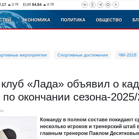
2.17
0.76
EUR
94.84
0.78
СТЕЙ
ЭКОНОМИКА
ПОЛИТИКА
ОБЩЕСТВО
БЛ
ортивные мероприятия
Спортивные достижения
ЧМ-2018
 клуб «Лада» объявил о ка
по окончании сезона-2025/
00
Команду в полном составе покидают с
несколько игроков и тренерский штаб в
главным тренером Павлом Десятковы