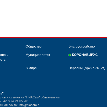
Общество
Благоустройство
тво и
Муниципалитет
КОРОНАВИРУС
сть
В мире
Персоны (Архив-2012г)
ра"
.
лов и ссылка на "НИАСам" обязательны.
54259 от 24.05.2013.
нная почта: info@niasam.ru