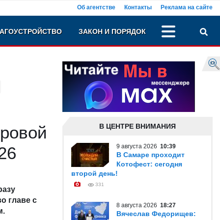
Об агентстве
Контакты
Реклама на сайте
АГОУСТРОЙСТВО
ЗАКОН И ПОРЯДОК
В ЦЕНТРЕ ВНИМАНИЯ
дровой
9 августа 2026
10:39
26
В Самаре проходит
Котофест: сегодня
второй день!
331
разу
о главе с
8 августа 2026
18:27
м.
Вячеслав Федорищев: