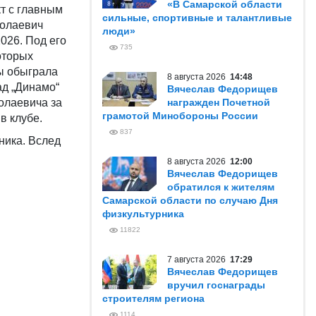
«В Самарской области
т с главным
сильные, спортивные и талантливые
колаевич
люди»
026. Под его
735
оторых
ды обыграла
8 августа 2026
14:48
ад „Динамо“
Вячеслав Федорищев
олаевича за
награжден Почетной
грамотой Минобороны России
в клубе.
837
ника. Вслед
8 августа 2026
12:00
Вячеслав Федорищев
обратился к жителям
Самарской области по случаю Дня
физкультурника
11822
7 августа 2026
17:29
Вячеслав Федорищев
вручил госнаграды
строителям региона
1114