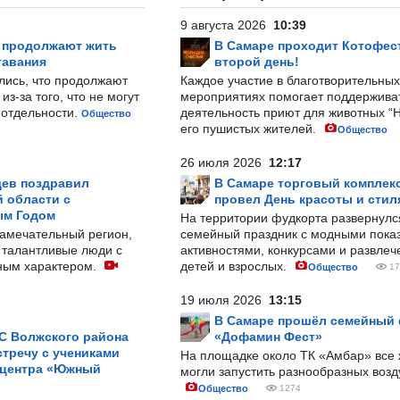
9 августа 2026
10:39
р продолжают жить
В Самаре проходит Котофест
тавания
второй день!
лись, что продолжают
Каждое участие в благотворительных
з-за того, что не могут
мероприятиях помогает поддержива
-отдельности.
деятельность приют для животных “
Общество
его пушистых жителей.
Общество
26 июля 2026
12:17
ев поздравил
В Самаре торговый комплек
 области с
провел День красоты и стил
ым Годом
На территории фудкорта развернул
замечательный регион,
семейный праздник с модными показ
 талантливые люди с
активностями, конкурсами и развле
ным характером.
детей и взрослых.
Общество
17
19 июля 2026
13:15
В Самаре прошёл семейный
С Волжского района
«Дофамин Фест»
тречу с учениками
На площадке около ТК «Амбар» вс
 центра «Южный
могли запустить разнообразных воз
Общество
1274