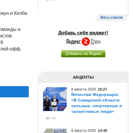
окун и Колби
Весь список
команды и
Добавь себе виджет!
истов
26
плей-офф.
АКЦЕНТЫ
8 августа 2026
18:27
Вячеслав Федорищев:
«В Самарской области
сильные, спортивные и
талантливые люди»
735
8 августа 2026
14:48