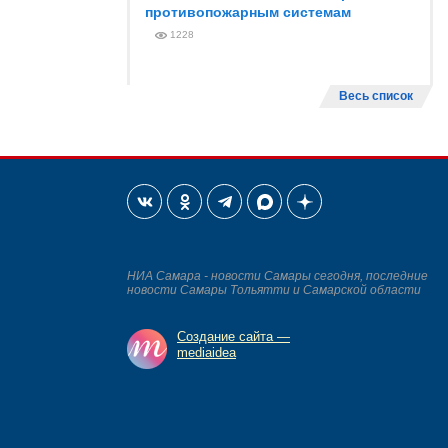
противопожарным системам
1228
Весь список
НИА Самара - новости Самары сегодня, последние
новости Самары Тольятти и Самарской области
Создание сайта —
mediaidea