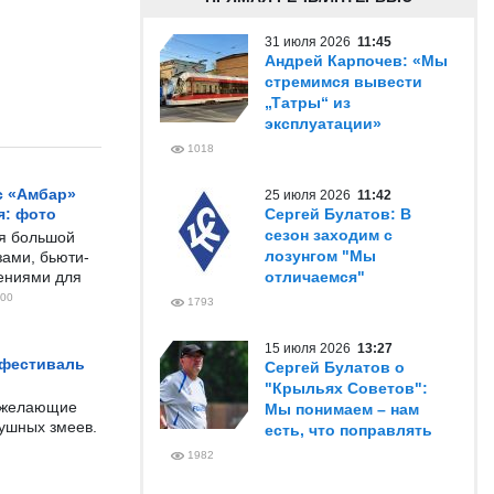
31 июля 2026
11:45
Андрей Карпочев: «Мы
стремимся вывести
„Татры“ из
эксплуатации»
1018
с «Амбар»
25 июля 2026
11:42
я: фото
Сергей Булатов: В
сезон заходим с
ся большой
лозунгом "Мы
ами, бьюти-
чениями для
отличаемся"
00
1793
15 июля 2026
13:27
 фестиваль
Сергей Булатов о
"Крыльях Советов":
е желающие
Мы понимаем – нам
душных змеев.
есть, что поправлять
1982