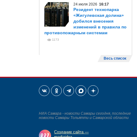
24 июля 2026
16:17
Резидент технопарка
«Жигулевская долина»
добился внесения
изменений в правила по
противопожарным системам
1173
Весь список
НИА Самара - новости Самары сегодня, последние
новости Самары Тольятти и Самарской области
Создание сайта —
mediaidea