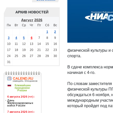
АРХИВ НОВОСТЕЙ
Август
2026
Пн
Вт
Ср
Чт
Пт
Сб
Вс
1
2
3
4
5
6
7
8
9
10
11
12
13
14
15
16
17
18
19
20
21
22
23
физической культуры и 
спорта.
24
25
26
27
28
29
30
31
В сдаче комплекса норм
начиная с 4-го.
По словам заместителя 
физической культуры 
обсуждаться 6 ноября, 
международным участие
который пройдет под п