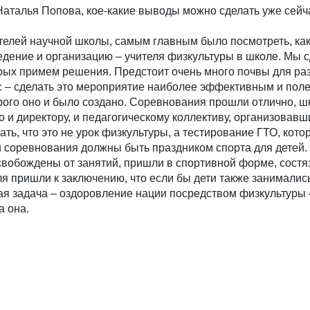
Наталья Попова, кое-какие выводы можно сделать уже сейч
ителей научной школы, самым главным было посмотреть, как
едение и организацию – учителя физкультуры в школе. Мы 
орых примем решения. Предстоит очень много почвы для р
с – сделать это мероприятие наиболее эффективным и поле
орого оно и было создано. Соревнования прошли отлично, 
о и директору, и педагогическому коллективу, организовав
ть, что это не урок физкультуры, а тестирование ГТО, кото
и соревнования должны быть праздником спорта для детей. 
вобождены от занятий, пришли в спортивной форме, состя
ля пришли к заключению, что если бы дети также занималис
ая задача – оздоровление нации посредством физкультуры
а она.