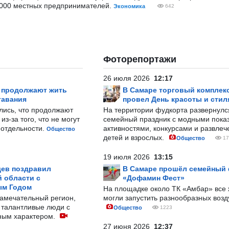
 000 местных предпринимателей.
Экономика
642
Фоторепортажи
26 июля 2026
12:17
р продолжают жить
В Самаре торговый комплек
тавания
провел День красоты и стил
лись, что продолжают
На территории фудкорта развернул
з-за того, что не могут
семейный праздник с модными показ
-отдельности.
активностями, конкурсами и развле
Общество
детей и взрослых.
Общество
17
19 июля 2026
13:15
ев поздравил
В Самаре прошёл семейный
 области с
«Дофамин Фест»
ым Годом
На площадке около ТК «Амбар» вс
замечательный регион,
могли запустить разнообразных воз
 талантливые люди с
Общество
1223
ным характером.
27 июня 2026
12:37