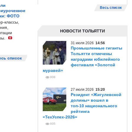
ели
Весь список
риуроченное
жи: ФОТО
р-классы,
ния,
НОВОСТИ ТОЛЬЯТТИ
нтации
ры.
31 июля 2026
14:56
Промышленные гиганты
Тольятти отмечены
есь список
наградами юбилейного
фестиваля «Золотой
муравей»
938
27 июля 2026
15:20
Резидент «Жигулевской
долины» вошел в
топ-10 национального
рейтинга
«ТехУспех-2026»
935