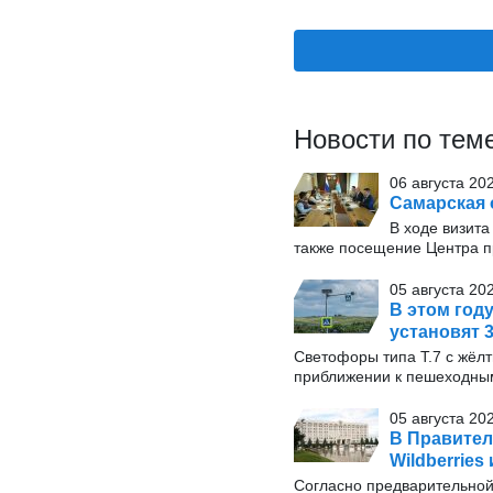
Новости по тем
06 августа 20
Самарская 
В ходе визита
также посещение Центра п
05 августа 20
В этом год
установят 
Светофоры типа Т.7 с жёл
приближении к пешеходны
05 августа 20
В Правител
Wildberrie
Согласно предварительной