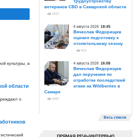
трудоустройству
ветеранов СВО в Самарской области
1017
4 августа 2026
18:45
Вячеслав Федорищев
оценил подготовку к
отопительному сезону
913
ой культуры, а
4 августа 2026
16:08
Вячеслав Федорищев
дал поручения по
отработке последствий
кой области
атаки на Wildberries в
Самаре
преждают о
1067
Весь список
работников
гистический
ПРЯМАЯ РЕЧЬ/ИНТЕРВЬЮ