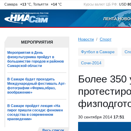
Самара
+13
°C, Тольятти
+14
°C
Курсы валют ЦБ РФ:
USD
8
ЛЕНТА НОВО
Новости
Спорт
МЕРОПРИЯТИЯ
Футбол в Самаре
Сп
Мероприятия в День
физкультурника пройдут в
большинстве городов и районов
Сочи-2014
Самарской области
Более 350
В Самаре будет проходить
Международный фестиваль Арт-
протестиро
фотографии «Форма,образ,
воображение»
физподгот
В Самаре пройдет лекция «На
пирог пришли соседи: феномен
соседства в современном
30 сентября 2014
17:51
краеведении»
Весь список