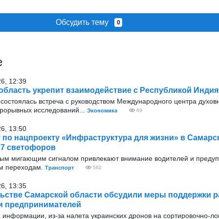
Обсудить тему
0
е
26, 12:39
область укрепит взаимодействие с Республикой Индия
 состоялась встреча с руководством Международного центра духовн
рорывных исследований...
Экономика
69
26, 13:50
у по нацпроекту «Инфраструктура для жизни» в Самарс
37 светофоров
тым мигающим сигналом привлекают внимание водителей и преду
м переходам.
Транспорт
582
26, 13:35
ьстве Самарской области обсудили меры поддержки 
s и предпринимателей
 информации, из-за налета украинских дронов на сортировочно-ло