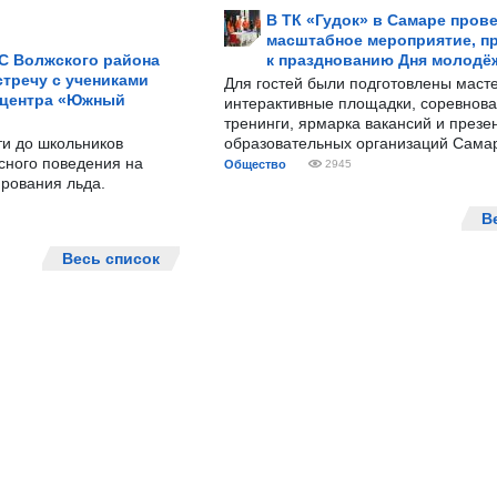
В ТК «Гудок» в Самаре пров
масштабное мероприятие, п
С Волжского района
к празднованию Дня молодё
тречу с учениками
Для гостей были подготовлены масте
 центра «Южный
интерактивные площадки, соревнова
тренинги, ярмарка вакансий и презе
ти до школьников
образовательных организаций Сама
сного поведения на
Общество
2945
рования льда.
В
Весь список