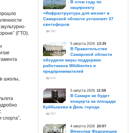
В этом году по
нацпроекту
«Инфраструктура для жизни» в
 прошло
Самарской области установят 37
вленности
светофоров
зкультурно-
582
ороне" (ГТО).
5 августа 2026
13:35
и
В Правительстве
итие
Самарской области
ртамента
обсудили меры поддержки
работников Wildberries и
предпринимателей
ов школы,
640
5 августа 2026
11:59
В Самаре не будет
льтета
концерта на площади
подробно
Куйбышева в День города
с
557
 спорта",
4 августа 2026
20:07
Вячеслав Федорищев