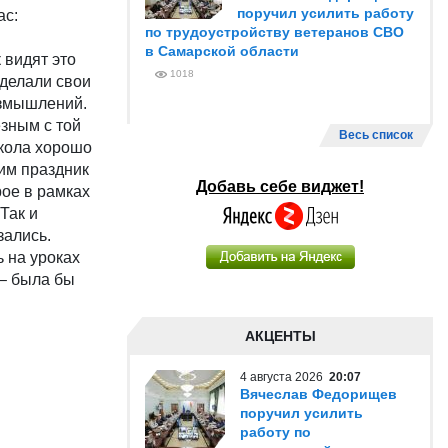
поручил усилить работу
ас:
по трудоустройству ветеранов СВО
в Самарской области
 видят это
1018
сделали свои
азмышлений.
зным с той
Весь список
школа хорошо
шим праздник
Добавь себе виджет!
рое в рамках
Так и
зались.
ь на уроках
 – была бы
АКЦЕНТЫ
4 августа 2026
20:07
Вячеслав Федорищев
поручил усилить
работу по