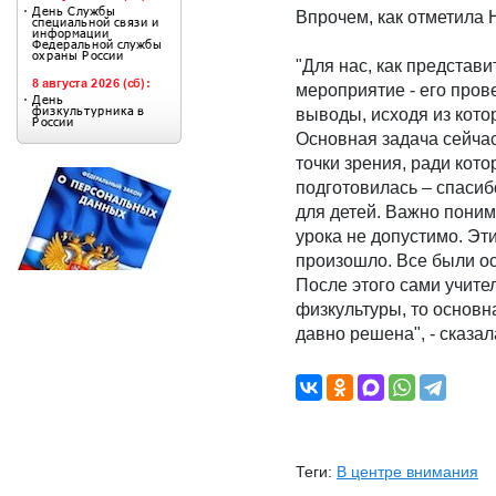
Впрочем, как отметила 
"Для нас, как представ
мероприятие - его пров
выводы, исходя из кот
Основная задача сейча
точки зрения, ради кот
подготовилась – спасиб
для детей. Важно понима
урока не допустимо. Эт
произошло. Все были ос
После этого сами учите
физкультуры, то основн
давно решена", - сказал
Теги:
В центре внимания