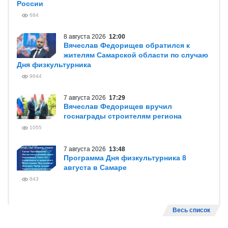
России
684
8 августа 2026
12:00
Вячеслав Федорищев обратился к
жителям Самарской области по случаю
Дня физкультурника
9644
7 августа 2026
17:29
Вячеслав Федорищев вручил
госнаграды строителям региона
1055
7 августа 2026
13:48
Программа Дня физкультурника 8
августа в Самаре
843
Весь список