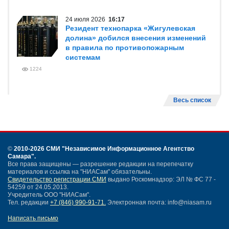
24 июля 2026
16:17
Резидент технопарка «Жигулевская
долина» добился внесения изменений
в правила по противопожарным
системам
1224
Весь список
©
2010-2026 СМИ
"Независимое Информационное Агентство
Самара"
.
Все права защищены — разрешение редакции на перепечатку
материалов и ссылка на "НИАСам" обязательны.
Свидетельство регистрации СМИ
выдано Роскомнадзор: ЭЛ № ФС 77 -
54259 от 24.05.2013.
Учредитель ООО "НИАСам".
Тел. редакции
+7 (846) 990-91-71.
Электронная почта: info@niasam.ru
Написать письмо
Карта сайта