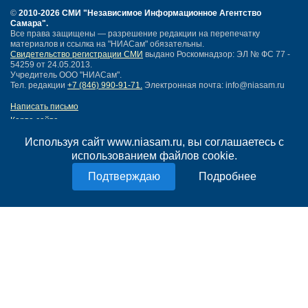
©
2010-2026 СМИ
"Независимое Информационное Агентство
Самара"
.
Все права защищены — разрешение редакции на перепечатку
материалов и ссылка на "НИАСам" обязательны.
Свидетельство регистрации СМИ
выдано Роскомнадзор: ЭЛ № ФС 77 -
54259 от 24.05.2013.
Учредитель ООО "НИАСам".
Тел. редакции
+7 (846) 990-91-71.
Электронная почта: info@niasam.ru
Написать письмо
Карта сайта
Нашли ошибку?
Используя сайт www.niasam.ru, вы соглашаетесь с
Политика конфиденциальности
использованием файлов cookie.
Согласие на обработку персональных данных
18+
Подробнее
НИА Самара - новости Самары сегодня, последние новости Самары
Тольятти и Самарской области
Создание сайта —
mediaidea