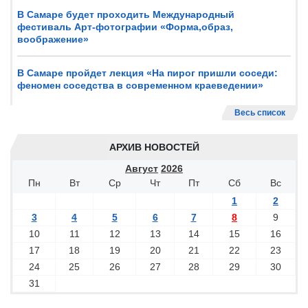
В Самаре будет проходить Международный
фестиваль Арт-фотографии «Форма,образ,
воображение»
В Самаре пройдет лекция «На пирог пришли соседи:
феномен соседства в современном краеведении»
Весь список
АРХИВ НОВОСТЕЙ
Август
2026
Пн
Вт
Ср
Чт
Пт
Сб
Вс
1
2
3
4
5
6
7
8
9
10
11
12
13
14
15
16
17
18
19
20
21
22
23
24
25
26
27
28
29
30
31