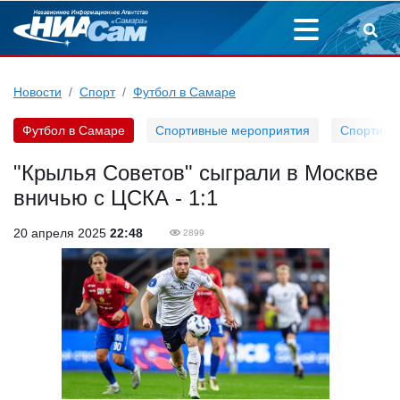
Новости
Спорт
Футбол в Самаре
Футбол в Самаре
Спортивные мероприятия
Спортивн
"Крылья Советов" сыграли в Москве
вничью с ЦСКА - 1:1
20 апреля 2025
22:48
2899