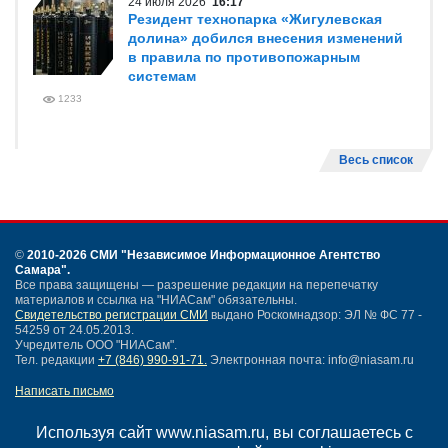
24 июля 2026
16:17
Резидент технопарка «Жигулевская
долина» добился внесения изменений
в правила по противопожарным
системам
1233
Весь список
©
2010-2026 СМИ
"Независимое Информационное Агентство
Самара"
.
Все права защищены — разрешение редакции на перепечатку
материалов и ссылка на "НИАСам" обязательны.
Свидетельство регистрации СМИ
выдано Роскомнадзор: ЭЛ № ФС 77 -
54259 от 24.05.2013.
Учредитель ООО "НИАСам".
Тел. редакции
+7 (846) 990-91-71.
Электронная почта: info@niasam.ru
Написать письмо
Карта сайта
Нашли ошибку?
Используя сайт www.niasam.ru, вы соглашаетесь с